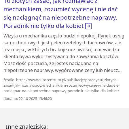
10 złotych zasad, jak rozmawiać z
mechanikiem, rozumieć wycenę i nie dać
się naciągnąć na niepotrzebne naprawy.
Poradnik nie tylko dla kobiet
Wizyta u mechanika często budzi niepokój. Rynek usług
samochodowych jest pełen rzetelnych fachowców, ale
też miejsc, w których brakuje uczciwości, a niewiedza
klienta bywa wykorzystywana do zawyżania kosztów.
Masz dość poczucia, że jesteś naciągana na
niepotrzebne naprawy, wygórowane ceny lub nieucz...
źródło: https://www.autocentrum.pl/publikacje/porady/10-zlotych-
zasad-jak-rozmawiac-z-mechanikiem-rozumiec-wycene-i-nie-dac-sie-
naciagnac-na-niepotrzebne-naprawy-poradnik-nie-tylko-dla-kobiet/
dodano: 22-10-2025 13:46:20
Inne znaleziska: