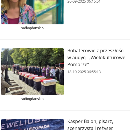
20-09-2025 06:15:51
radiogdansk.pl
Bohaterowie z przeszłości
w audycji „Wielokulturowe
Pomorze”
18-10-2025 06:55:13
radiogdansk.pl
Kasper Bajon, pisarz,
scenarzysta i reżyser,