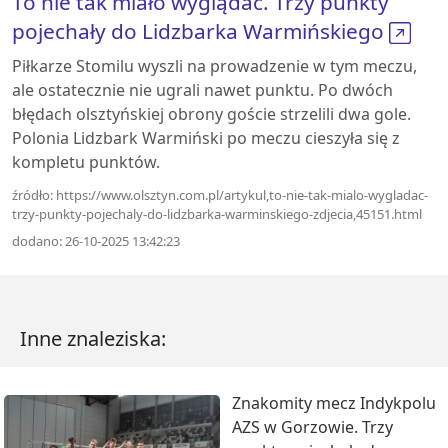
To nie tak miało wyglądać. Trzy punkty
pojechały do Lidzbarka Warmińskiego
Piłkarze Stomilu wyszli na prowadzenie w tym meczu,
ale ostatecznie nie ugrali nawet punktu. Po dwóch
błędach olsztyńskiej obrony goście strzelili dwa gole.
Polonia Lidzbark Warmiński po meczu cieszyła się z
kompletu punktów.
źródło: https://www.olsztyn.com.pl/artykul,to-nie-tak-mialo-wygladac-
trzy-punkty-pojechaly-do-lidzbarka-warminskiego-zdjecia,45151.html
dodano: 26-10-2025 13:42:23
Inne znaleziska:
Znakomity mecz Indykpolu
AZS w Gorzowie. Trzy