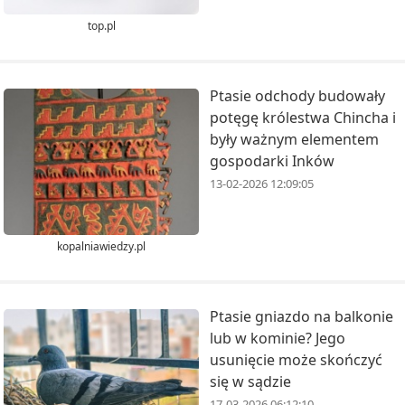
top.pl
Ptasie odchody budowały
potęgę królestwa Chincha i
były ważnym elementem
gospodarki Inków
13-02-2026 12:09:05
kopalniawiedzy.pl
Ptasie gniazdo na balkonie
lub w kominie? Jego
usunięcie może skończyć
się w sądzie
17-03-2026 06:12:10