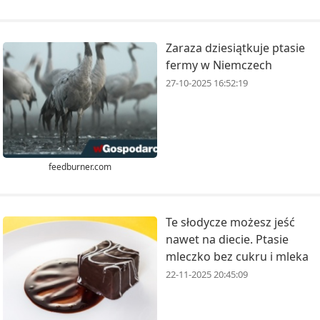
Zaraza dziesiątkuje ptasie
fermy w Niemczech
27-10-2025 16:52:19
feedburner.com
Te słodycze możesz jeść
nawet na diecie. Ptasie
mleczko bez cukru i mleka
22-11-2025 20:45:09