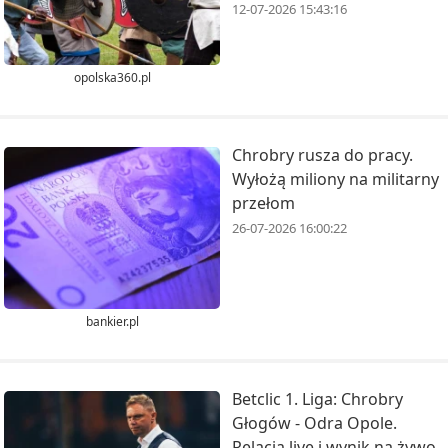
12-07-2026 15:43:16
opolska360.pl
Chrobry rusza do pracy.
Wyłożą miliony na militarny
przełom
26-07-2026 16:00:22
bankier.pl
Betclic 1. Liga: Chrobry
Głogów - Odra Opole.
Relacja live i wynik na żywo