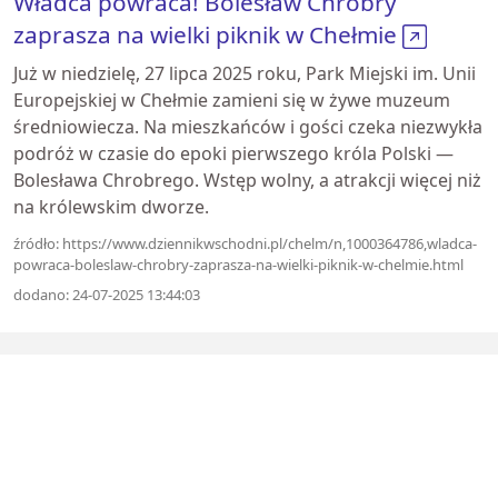
Władca powraca! Bolesław Chrobry
zaprasza na wielki piknik w Chełmie
Już w niedzielę, 27 lipca 2025 roku, Park Miejski im. Unii
Europejskiej w Chełmie zamieni się w żywe muzeum
średniowiecza. Na mieszkańców i gości czeka niezwykła
podróż w czasie do epoki pierwszego króla Polski —
Bolesława Chrobrego. Wstęp wolny, a atrakcji więcej niż
na królewskim dworze.
źródło: https://www.dziennikwschodni.pl/chelm/n,1000364786,wladca-
powraca-boleslaw-chrobry-zaprasza-na-wielki-piknik-w-chelmie.html
dodano: 24-07-2025 13:44:03