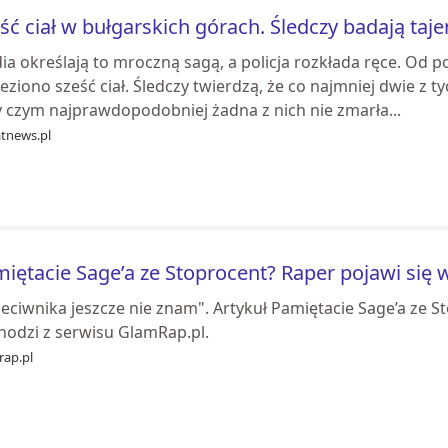
ść ciał w bułgarskich górach. Śledczy badają ta
ia określają to mroczną sagą, a policja rozkłada ręce. Od 
eziono sześć ciał. Śledczy twierdzą, że co najmniej dwie 
y czym najprawdopodobniej żadna z nich nie zmarła...
atnews.pl
iętacie Sage’a ze Stoprocent? Raper pojawi się 
eciwnika jeszcze nie znam". Artykuł Pamiętacie Sage’a ze S
hodzi z serwisu GlamRap.pl.
rap.pl