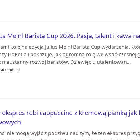
ius Meinl Barista Cup 2026. Pasja, talent i kawa
ami kolejna edycja Julius Meinl Barista Cup wydarzenia, któ
nży HoReCa i pokazuje, jak ogromną rolę we współczesnej 
 nieustanny rozwój baristów. Dziewięciu utalentowan...
catrends.pl
 ekspres robi cappuccino z kremową pianką jak b
wowych
enci nie mogą wyjść z podziwu nad tym, że ten ekspres prz