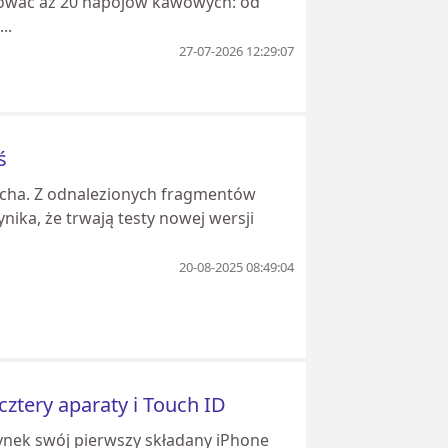
tować aż 20 napojów kawowych: od
..
27-07-2026 12:29:07
ś
cha. Z odnalezionych fragmentów
ika, że trwają testy nowej wersji
20-08-2025 08:49:04
cztery aparaty i Touch ID
ynek swój pierwszy składany iPhone