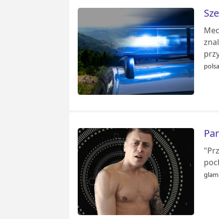
Sze
Med
znal
prz
pols
Pam
"Prz
poc
glam