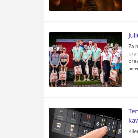
Jul
Za n
bra
oraz
hore
Ten
ka
Kli