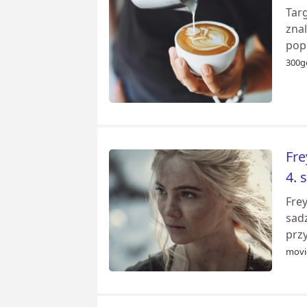
Targ
znal
popu
300g
Fre
4. 
Fre
sadz
przy
movi