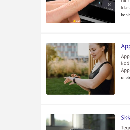
nic
klas
kobie
App
App
kod
App
onet
Skł
Teg