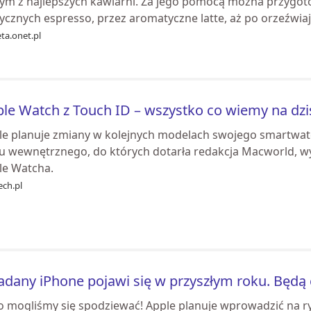
zym z najlepszych kawiarni. Za jego pomocą można przygo
ycznych espresso, przez aromatyczne latte, aż po orzeźwiaj.
ta.onet.pl
le Watch z Touch ID – wszystko co wiemy na dzi
le planuje zmiany w kolejnych modelach swojego smartwat
u wewnętrznego, do których dotarła redakcja Macworld, wyn
le Watcha.
ech.pl
adany iPhone pojawi się w przyszłym roku. Będą 
o mogliśmy się spodziewać! Apple planuje wprowadzić na r