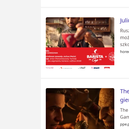
Jul
Rusz
moż
szk
hore
The
gie
The
Game
ppe.p