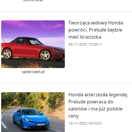
Tworząca wdowy Honda
powróci. Prelude będzie
mieć braciszka
04-11-2025 15:28:11
spidersweb.pl
Honda wskrzesiła legendę.
Prelude powraca do
salonów i ma już polskie
ceny
14-11-2025 14:10:01