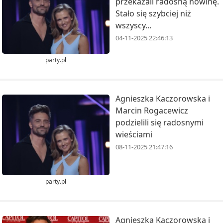
przekazali radosną nowinę.
Stało się szybciej niż
wszyscy...
04-11-2025 22:46:13
party.pl
Agnieszka Kaczorowska i
Marcin Rogacewicz
podzielili się radosnymi
wieściami
08-11-2025 21:47:16
party.pl
Agnieszka Kaczorowska i