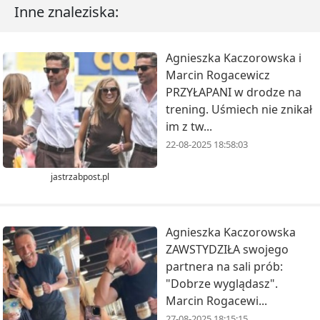
Inne znaleziska:
Agnieszka Kaczorowska i
Marcin Rogacewicz
PRZYŁAPANI w drodze na
trening. Uśmiech nie znikał
im z tw...
22-08-2025 18:58:03
jastrzabpost.pl
Agnieszka Kaczorowska
ZAWSTYDZIŁA swojego
partnera na sali prób:
"Dobrze wyglądasz".
Marcin Rogacewi...
27-08-2025 18:15:15