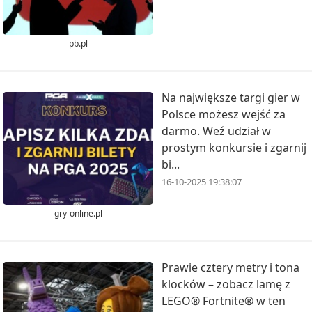
pb.pl
Na największe targi gier w
Polsce możesz wejść za
darmo. Weź udział w
prostym konkursie i zgarnij
bi...
16-10-2025 19:38:07
gry-online.pl
Prawie cztery metry i tona
klocków – zobacz lamę z
LEGO® Fortnite® w ten