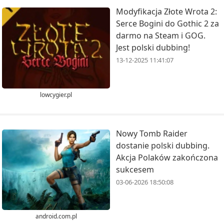
Modyfikacja Złote Wrota 2:
Serce Bogini do Gothic 2 za
darmo na Steam i GOG.
Jest polski dubbing!
13-12-2025 11:41:07
lowcygier.pl
Nowy Tomb Raider
dostanie polski dubbing.
Akcja Polaków zakończona
sukcesem
03-06-2026 18:50:08
android.com.pl