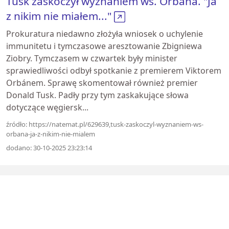
Tusk zaskoczył wyznaniem ws. Orbána. "Ja
z nikim nie miałem..."
Prokuratura niedawno złożyła wniosek o uchylenie
immunitetu i tymczasowe aresztowanie Zbigniewa
Ziobry. Tymczasem w czwartek były minister
sprawiedliwości odbył spotkanie z premierem Viktorem
Orbánem. Sprawę skomentował również premier
Donald Tusk. Padły przy tym zaskakujące słowa
dotyczące węgiersk...
źródło: https://natemat.pl/629639,tusk-zaskoczyl-wyznaniem-ws-
orbana-ja-z-nikim-nie-mialem
dodano: 30-10-2025 23:23:14