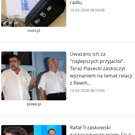
radiu
10-02-2026 09:54:08
moto.pl
Uważano ich za
"najlepszych przyjaciół".
Teraz Piasecki zaskoczył
wyznaniem na temat relacji
z Rewiń...
18-02-2026 06:13:09
plotek.pl
Rafał Trzaskowski
zaskoczył wyznaniem. Co z