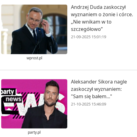
Andrzej Duda zaskoczył
wyznaniem o żonie i córce.
„Nie wnikam w to
szczegółowo”
21-09-2025 15:01:19
wprost.pl
Aleksander Sikora nagle
zaskoczył wyznaniem:
"Sam się bałem..."
21-10-2025 15:46:09
party.pl