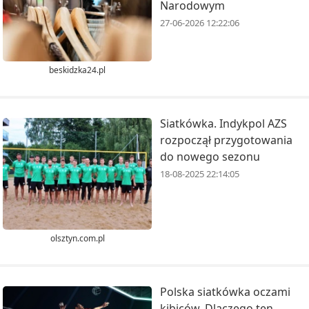
Narodowym
27-06-2026 12:22:06
beskidzka24.pl
Siatkówka. Indykpol AZS
rozpoczął przygotowania
do nowego sezonu
18-08-2025 22:14:05
olsztyn.com.pl
Polska siatkówka oczami
kibiców. Dlaczego ten