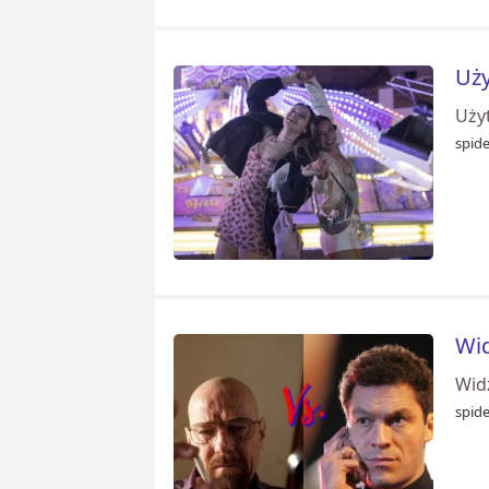
Uży
Uży
spid
Wid
Widz
spid