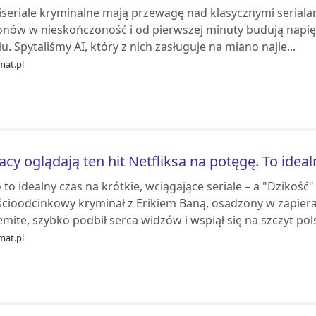
seriale kryminalne mają przewagę nad klasycznymi serialami
onów w nieskończoność i od pierwszej minuty budują napi
łu. Spytaliśmy AI, który z nich zasługuje na miano najle...
mat.pl
acy oglądają ten hit Netfliksa na potęgę. To ideal
 to idealny czas na krótkie, wciągające seriale – a "Dzikość"
ścioodcinkowy kryminał z Erikiem Baną, osadzony w zapie
mite, szybko podbił serca widzów i wspiął się na szczyt polsk
mat.pl