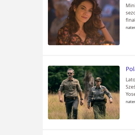
Mini
sez
fina
nate
Pol
Lato
Sze
Yose
nate