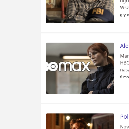
ogr
Wsz
gry-o
Ale
Mam
HBO
nasz
film
Pol
Nowy