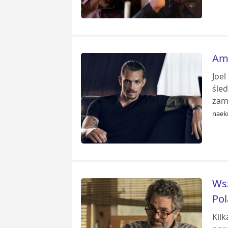
Ama
Joe
śle
zamó
naekr
Wsz
Pol
Kilk