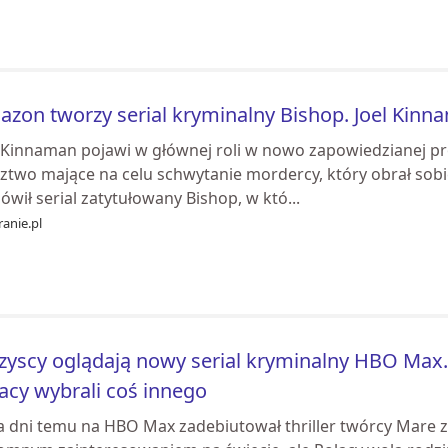
zon tworzy serial kryminalny Bishop. Joel Kinna
l Kinnaman pojawi w głównej roli w nowo zapowiedzianej pro
dztwo mające na celu schwytanie mordercy, który obrał sob
wił serial zatytułowany Bishop, w któ...
anie.pl
yscy oglądają nowy serial kryminalny HBO Max. 
acy wybrali coś innego
a dni temu na HBO Max zadebiutował thriller twórcy Mare z 