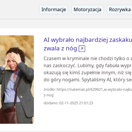
Informacje
Motoryzacja
Rozrywka
AI wybrało najbardziej zaskakuj
zwala z nóg
Czasem w kryminale nie chodzi tylko o z
nas zaskoczyć. Lubimy, gdy fabuła wyp
okazują się kimś zupełnie innym, niż si
do góry nogami. Spytaliśmy AI, który seri
źródło: https://natemat.pl/629921,ai-wybralo-najba
z-nog
dodano: 02-11-2025 21:01:23