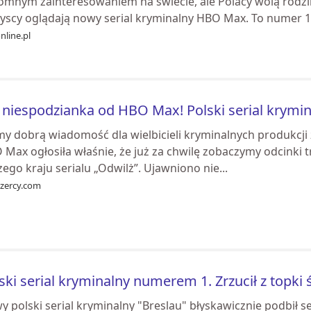
omnym zainteresowaniem na świecie, ale Polacy wolą rodz
yscy oglądają nowy serial kryminalny HBO Max. To numer 1 
nline.pl
 niespodzianka od HBO Max! Polski serial krymi
y dobrą wiadomość dla wielbicieli kryminalnych produkcj
 Max ogłosiła właśnie, że już za chwilę zobaczymy odcinki
ego kraju serialu „Odwilż”. Ujawniono nie...
ozercy.com
ski serial kryminalny numerem 1. Zrzucił z topki
 polski serial kryminalny "Breslau" błyskawicznie podbił se