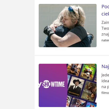
Pod
cie
Zain
Two
zna
nate
Naj
Jede
idea
na 
film