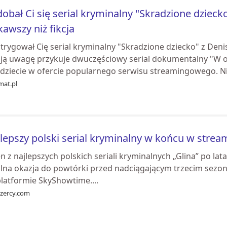
obał Ci się serial kryminalny "Skradzione dziec
kawszy niż fikcja
trygował Cię serial kryminalny "Skradzione dziecko" z Denis
ją uwagę przykuje dwuczęściowy serial dokumentalny "W og
jdziecie w ofercie popularnego serwisu streamingowego. Nie
mat.pl
lepszy polski serial kryminalny w końcu w strea
n z najlepszych polskich seriali kryminalnych „Glina” po lat
lna okazja do powtórki przed nadciągającym trzecim sezonem
platformie SkyShowtime....
ozercy.com