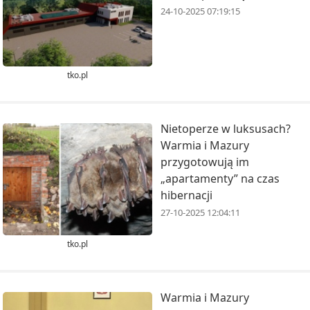
24-10-2025 07:19:15
tko.pl
Nietoperze w luksusach?
Warmia i Mazury
przygotowują im
„apartamenty” na czas
hibernacji
27-10-2025 12:04:11
tko.pl
Warmia i Mazury