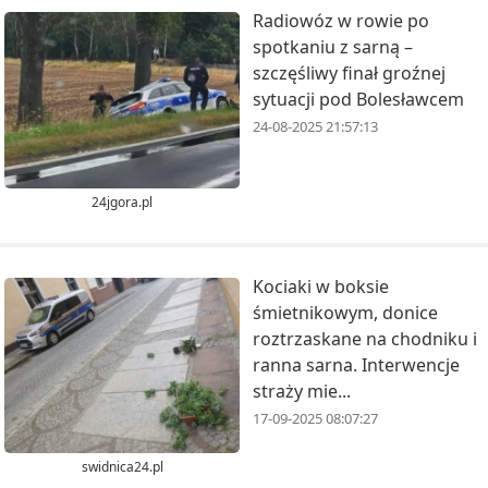
Radiowóz w rowie po
spotkaniu z sarną –
szczęśliwy finał groźnej
sytuacji pod Bolesławcem
24-08-2025 21:57:13
24jgora.pl
Kociaki w boksie
śmietnikowym, donice
roztrzaskane na chodniku i
ranna sarna. Interwencje
straży mie...
17-09-2025 08:07:27
swidnica24.pl