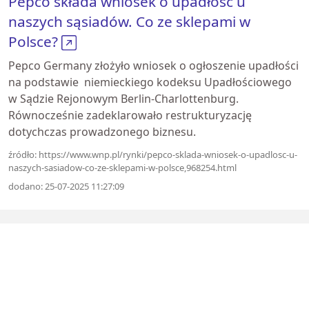
Pepco składa wniosek o upadłość u
naszych sąsiadów. Co ze sklepami w
Polsce?
Pepco Germany złożyło wniosek o ogłoszenie upadłości
na podstawie niemieckiego kodeksu Upadłościowego
w Sądzie Rejonowym Berlin-Charlottenburg.
Równocześnie zadeklarowało restrukturyzację
dotychczas prowadzonego biznesu.
źródło: https://www.wnp.pl/rynki/pepco-sklada-wniosek-o-upadlosc-u-
naszych-sasiadow-co-ze-sklepami-w-polsce,968254.html
dodano: 25-07-2025 11:27:09