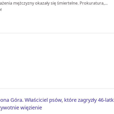
żenia mężczyzny okazały się śmiertelne. Prokuratura,...
pl
lona Góra. Właściciel psów, które zagryzły 46-la
ywotnie więzienie