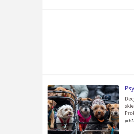
Psy
Decy
ski
Prok
pch2