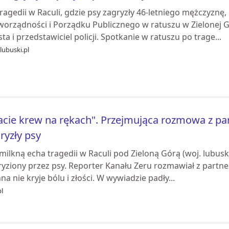
ragedii w Raculi, gdzie psy zagryzły 46-letniego mężczyznę,
worządności i Porządku Publicznego w ratuszu w Zielonej G
ta i przedstawiciel policji. Spotkanie w ratuszu po trage...
lubuski.pl
cie krew na rękach". Przejmująca rozmowa z pa
ryzły psy
milkną echa tragedii w Raculi pod Zieloną Górą (woj. lubuski
yziony przez psy. Reporter Kanału Zeru rozmawiał z partner
na nie kryje bólu i złości. W wywiadzie padły...
pl