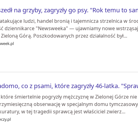
zedł na grzyby, zagryzły go psy. "Rok temu to 
atakujące ludzi, handel bronią i tajemnicza strzelnica w śro
ść dziennikarce "Newsweeka" — ujawniamy nowe wstrząsają
 Zieloną Górą. Poszkodowanych przez działalność był...
week.pl
domo, co z psami, które zagryzły 46-latka. "Spraw
 które śmiertelnie pogryzły mężczyznę w Zielonej Górze nie 
trzymiesięczną obserwację w specjalnym domu tymczasowym
uratury, w tej tragedii sprawcą jest właściciel zwierz...
czy.pl