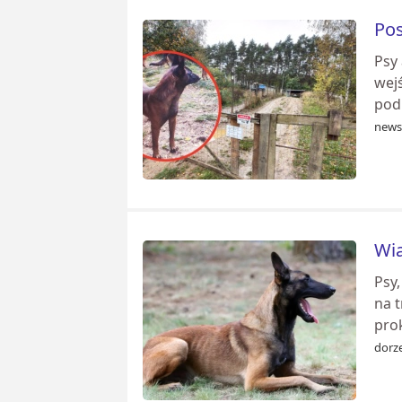
Pos
Psy 
wej
pod
news
Wia
Psy,
na 
prok
dorze