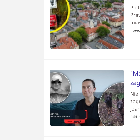
Po t
Pra
mias
news
"Ma
zag
Nie 
zagr
Joan
fakt.