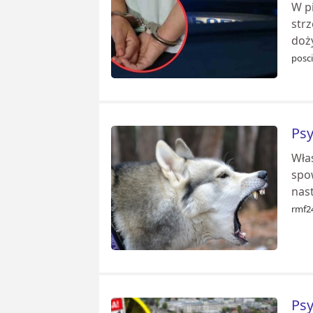
W p
strz
doży
posci
Psy
Właś
spo
nas
rmf24
Psy