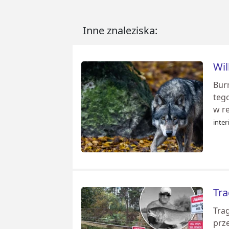
Inne znaleziska:
Wil
Bur
teg
w r
inter
Tra
Trag
prze