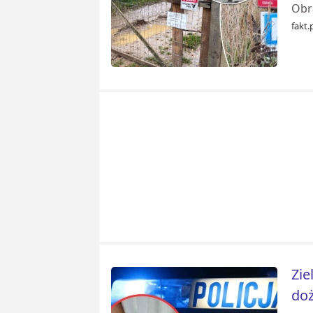
Obra
fakt.
Zie
doż