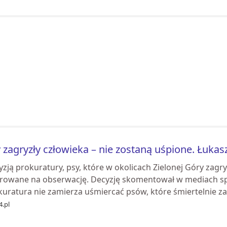
 zagryzły człowieka – nie zostaną uśpione. Łuk
zją prokuratury, psy, które w okolicach Zielonej Góry zagr
erowane na obserwację. Decyzję skomentował w mediach s
uratura nie zamierza uśmiercać psów, które śmiertelnie zaa
4.pl