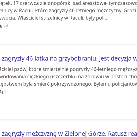
iątek, 17 czerwca zielonogórski sąd aresztował tymczasowo 
elnicy w Raculi, które zagryzły 46-letniego mężczyzny. Groz
wocia. Właściciel strzelnicy w Raculi, były pol...
gi.pl
 zagryzły 46-latka na grzybobraniu. Jest decyzja w
ciciel psów, które śmiertelnie pogryzły 46-letniego mężczyz
wodowania ciężkiego uszczerbku na zdrowiu w postaci choro
tępstwem była śmierć pokrzywdzonego. Byłemu policjantowi
.pl
 zagryzły mężczyznę w Zielonej Górze. Ratusz rea