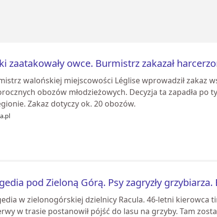
ki zaatakowały owce. Burmistrz zakazał harcer
mistrz walońskiej miejscowości Léglise wprowadził zakaz ws
orocznych obozów młodzieżowych. Decyzja ta zapadła po tym
egionie. Zakaz dotyczy ok. 20 obozów.
ia.pl
gedia pod Zieloną Górą. Psy zagryzły grzybiarza.
edia w zielonogórskiej dzielnicy Racula. 46-letni kierowca 
rwy w trasie postanowił pójść do lasu na grzyby. Tam zosta