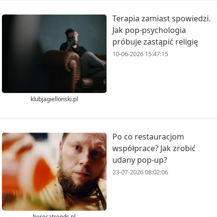
Terapia zamiast spowiedzi.
Jak pop-psychologia
próbuje zastąpić religię
10-06-2026 15:47:15
klubjagiellonski.pl
Po co restauracjom
współprace? Jak zrobić
udany pop-up?
23-07-2026 08:02:06
horecatrends.pl