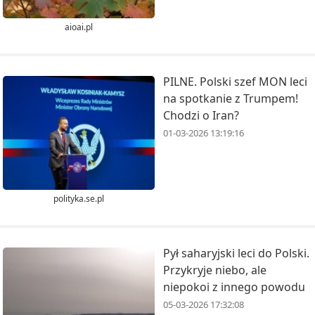
aioai.pl
PILNE. Polski szef MON leci
na spotkanie z Trumpem!
Chodzi o Iran?
01-03-2026 13:19:16
polityka.se.pl
Pył saharyjski leci do Polski.
Przykryje niebo, ale
niepokoi z innego powodu
05-03-2026 17:32:08