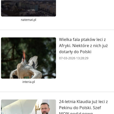
natemat.pl
Wielka fala ptaków leci z
Afryki. Niektóre z nich już
dotarły do Polski
07-03-2026 13:28:29
interia.pl
24-letnia Klaudia już leci z
Pekinu do Polski. Szef
MON podał nowe