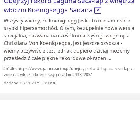
Obejrzyj rekord Laguna Seca-lap z wnętrza
włóczni Koenigsegga Sadaira
Wszyscy wiemy, że Koenigsegg Jesko to niesamowicie
szybki hipersamochód. O tym, że zupełnie nowa wersja
specjalna, nazwana na cześć konia wyścigowego ojca
Christiana Von Koenigsegga, jest jeszcze szybsza -
wiemy oczywiście też. Jednak dopiero dzisiaj możemy
prześledzić całe piękne rekordowe okrążeni...
źródło: https://www.gamereactor.pl/obejrzyj-rekord-laguna-seca-lap-z-
wnetrza-wloczni-koenigsegga-sadaira-1132203/
dodano: 06-11-2025 23:00:36