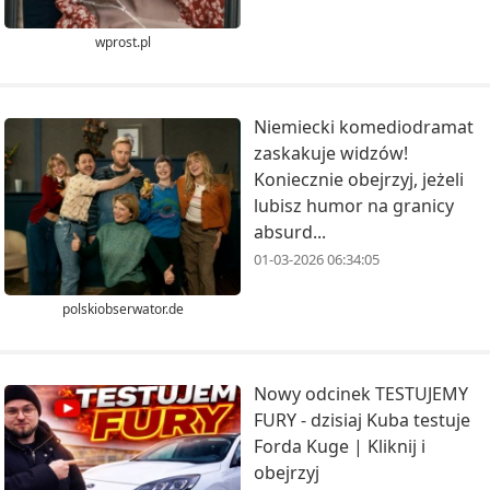
wprost.pl
Niemiecki komediodramat
zaskakuje widzów!
Koniecznie obejrzyj, jeżeli
lubisz humor na granicy
absurd...
01-03-2026 06:34:05
polskiobserwator.de
Nowy odcinek TESTUJEMY
FURY - dzisiaj Kuba testuje
Forda Kuge | Kliknij i
obejrzyj