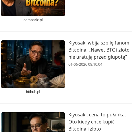
comparic.pl
Kiyosaki wbija szpilę fanom
Bitcoina. „Nawet BTC i złoto
nie uratują przed głupotą”
01-06-2026 08:10:04
bithub.pl
Kiyosaki: cena to pułapka.
Oto kiedy chce kupić
Bitcoina i złoto