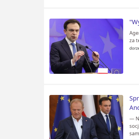
"Wy
Agen
za t
dorze
Spr
An
— N
soc
sam