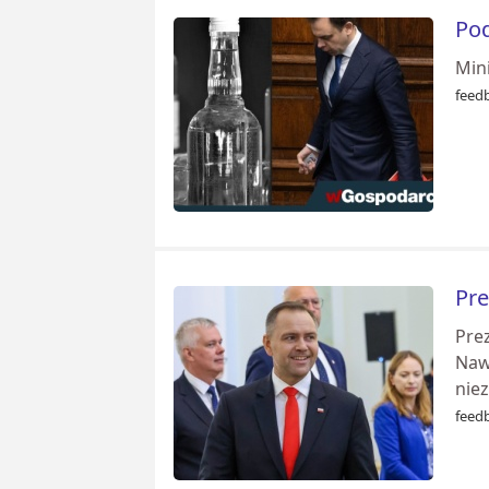
Pod
Min
feed
Pr
Prez
Nawi
nie
feed