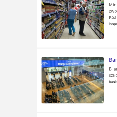
Min
zwo
Koa
innp
Ban
Bil
szk
banki