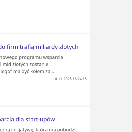
 firm trafią miliardy złotych
rt nowego programu wsparcia
4 mld złotych zostanie
ego” ma być kołem za...
14-11-2025 16:24:15
rcia dla start-upów
czną inicjatywę, która ma pobudzić