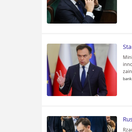
Sta
Min
inno
zai
banki
Rus
Rzą