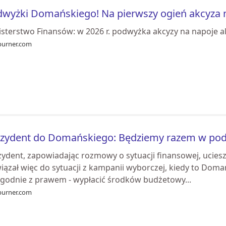
wyżki Domańskiego! Na pierwszy ogień akcyza 
isterstwo Finansów: w 2026 r. podwyżka akcyzy na napoje a
burner.com
ezydent do Domańskiego: Będziemy razem w pod
ydent, zapowiadając rozmowy o sytuacji finansowej, uciesz
ązał więc do sytuacji z kampanii wyborczej, kiedy to Domańs
zgodnie z prawem - wypłacić środków budżetowy...
burner.com