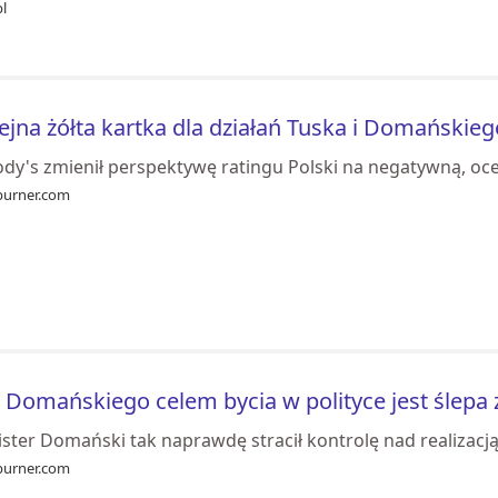
pl
ejna żółta kartka dla działań Tuska i Domańskieg
dy's zmienił perspektywę ratingu Polski na negatywną, oc
burner.com
 Domańskiego celem bycia w polityce jest ślepa
ister Domański tak naprawdę stracił kontrolę nad realizacj
burner.com