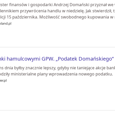
ister finansów i gospodarki Andrzej Domański przyznał we w
lennikiem przywrócenia handlu w niedzielę. Jak stwierdz
licji 15 października. Możliwość swobodnego kupowania w ni
oland.pl
ki hamulcowymi GPW. „Podatek Domańskiego” w
ans dnia byłby znacznie lepszy, gdyby nie taniejące akcje 
odziły ministerialne plany wprowadzenia nowego podatku.
er.pl