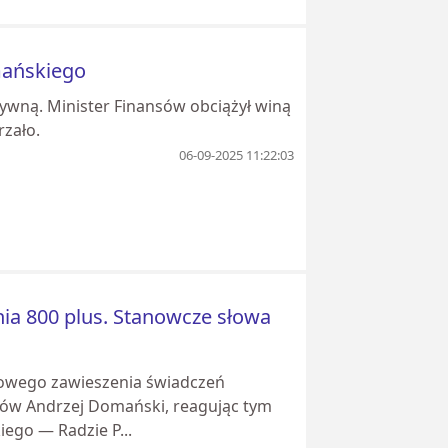
mańskiego
tywną. Minister Finansów obciążył winą
rzało.
06-09-2025 11:22:03
ia 800 plus. Stanowcze słowa
sowego zawieszenia świadczeń
sów Andrzej Domański, reagując tym
go — Radzie P...