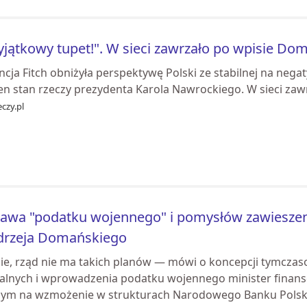
jątkowy tupet!". W sieci zawrzało po wpisie Do
cja Fitch obniżyła perspektywę Polski ze stabilnej na nega
en stan rzeczy prezydenta Karola Nawrockiego. W sieci zaw
czy.pl
awa "podatku wojennego" i pomysłów zawieszen
drzeja Domańskiego
ie, rząd nie ma takich planów — mówi o koncepcji tymcza
jalnych i wprowadzenia podatku wojennego minister finan
ym na wzmożenie w strukturach Narodowego Banku Polskie