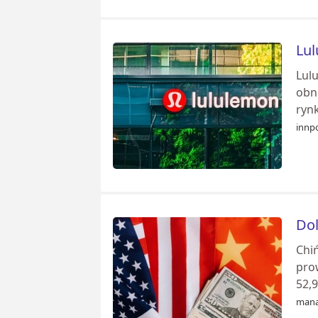
Lul
Lul
obn
ryn
innp
Dol
Chiń
pro
52,9
mana