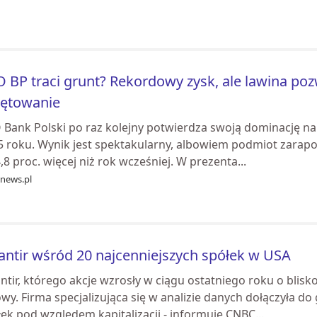
 BP traci grunt? Rekordowy zysk, ale lawina p
iętowanie
Bank Polski po raz kolejny potwierdza swoją dominację na p
 roku. Wynik jest spektakularny, albowiem podmiot zaraport
,8 proc. więcej niż rok wcześniej. W prezenta...
knews.pl
antir wśród 20 najcenniejszych spółek w USA
ntir, którego akcje wzrosły w ciągu ostatniego roku o blisk
wy. Firma specjalizująca się w analizie danych dołączyła 
ek pod względem kapitalizacji - informuje CNBC...