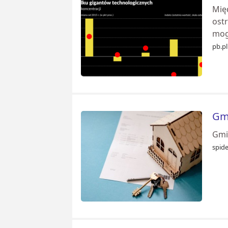
Mię
ostr
mog
pb.pl
Gmi
Gmi
spid