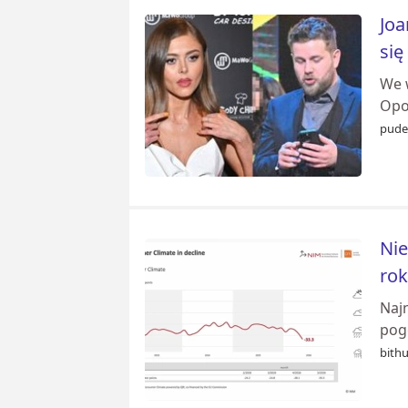
Jo
się
We 
Opo
pudel
Nie
ro
Naj
pog
bithu