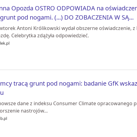
anna Opozda OSTRO ODPOWIADA na oświadczenie
 grunt pod nogami. (...) DO ZOBACZENIA W SĄ...
wtorek Antoni Królikowski wydał obszerne oświadczenie, z
zdę. Celebrytka zdążyła odpowiedzieć.
ek.pl
mcy tracą grunt pod nogami: badanie GfK wskazu
ku
nowsze dane z indeksu Consumer Climate opracowanego pr
orszenie nastrojów...
b.pl