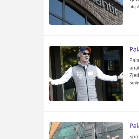
pb.pl
Pal
Pal
ana
Zje
busin
Pal
Spó