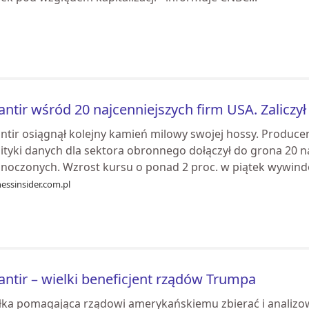
antir wśród 20 najcenniejszych firm USA. Zaliczył 
antir osiągnął kolejny kamień milowy swojej hossy. Produc
lityki danych dla sektora obronnego dołączył do grona 20 n
dnoczonych. Wzrost kursu o ponad 2 proc. w piątek wywindo
essinsider.com.pl
antir – wielki beneficjent rządów Trumpa
łka pomagająca rządowi amerykańskiemu zbierać i analizow