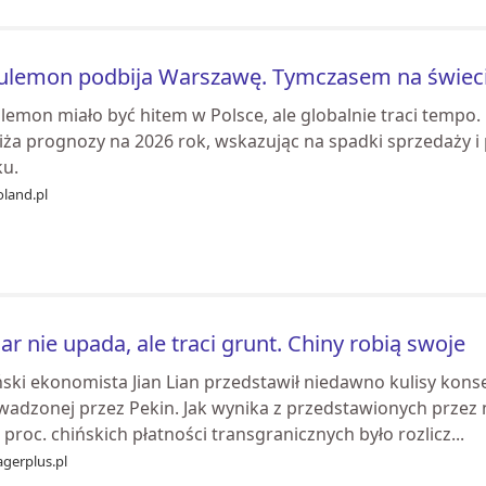
ulemon podbija Warszawę. Tymczasem na świecie
ulemon miało być hitem w Polsce, ale globalnie traci tem
iża prognozy na 2026 rok, wskazując na spadki sprzedaży 
ku.
oland.pl
ar nie upada, ale traci grunt. Chiny robią swoje
ski ekonomista Jian Lian przedstawił niedawno kulisy konse
wadzonej przez Pekin. Jak wynika z przedstawionych przez 
 proc. chińskich płatności transgranicznych było rozlicz...
gerplus.pl