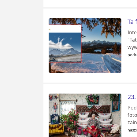
Ta 
Inte
"Ta
wyw
podr
23.
Pod
foto
zain
naszr