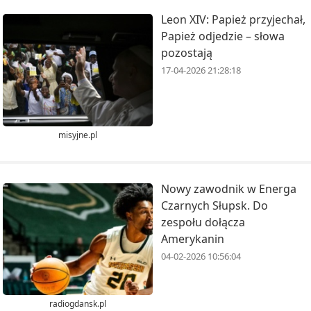
Leon XIV: Papież przyjechał,
Papież odjedzie – słowa
pozostają
17-04-2026 21:28:18
misyjne.pl
Nowy zawodnik w Energa
Czarnych Słupsk. Do
zespołu dołącza
Amerykanin
04-02-2026 10:56:04
radiogdansk.pl