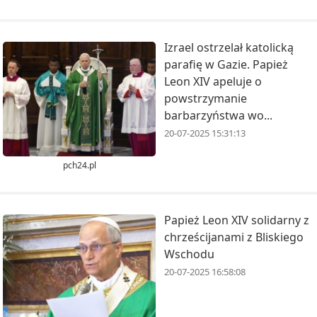
Izrael ostrzelał katolicką
parafię w Gazie. Papież
Leon XIV apeluje o
powstrzymanie
barbarzyństwa wo...
20-07-2025 15:31:13
pch24.pl
Papież Leon XIV solidarny z
chrześcijanami z Bliskiego
Wschodu
20-07-2025 16:58:08