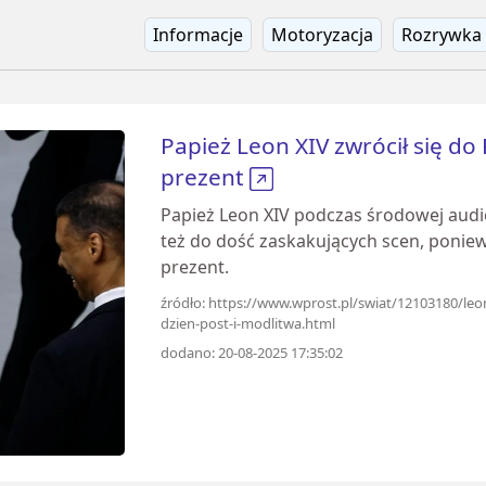
Informacje
Motoryzacja
Rozrywka
Papież Leon XIV zwrócił się do
prezent
Papież Leon XIV podczas środowej audi
też do dość zaskakujących scen, poniew
prezent.
źródło: https://www.wprost.pl/swiat/12103180/le
dzien-post-i-modlitwa.html
dodano: 20-08-2025 17:35:02