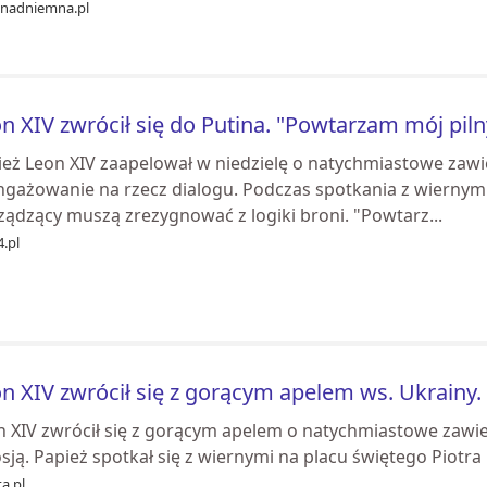
znadniemna.pl
n XIV zwrócił się do Putina. "Powtarzam mój piln
pież Leon XIV zaapelował w niedzielę o natychmiastowe zawi
ngażowanie na rzecz dialogu. Podczas spotkania z wiernymi 
ządzący muszą zrezygnować z logiki broni. "Powtarz...
.pl
n XIV zwrócił się z gorącym apelem ws. Ukrainy.
n XIV zwrócił się z gorącym apelem o natychmiastowe zawi
sją. Papież spotkał się z wiernymi na placu świętego Piotra
a.pl