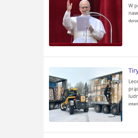
W p
nawi
dorze
Tir
Leo
prą
ludn
inter