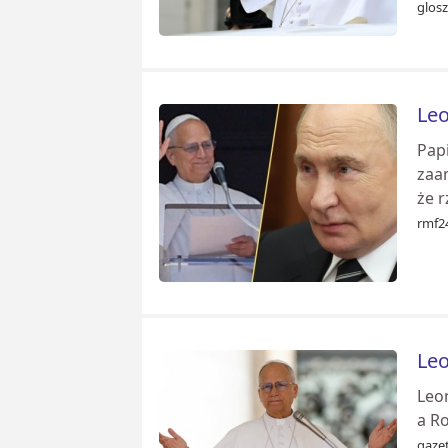
glos
Leo
​Pa
zaa
że r
rmf24
Leo
Leo
a Ro
gazet