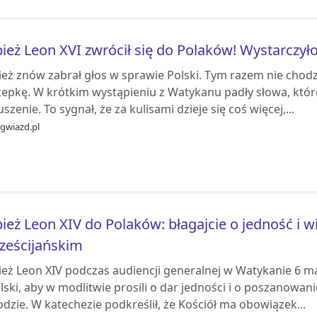
ież Leon XVI zwrócił się do Polaków! Wystarczyło
eż znów zabrał głos w sprawie Polski. Tym razem nie chodzi
zepkę. W krótkim wystąpieniu z Watykanu padły słowa, któ
szenie. To sygnał, że za kulisami dzieje się coś więcej,...
tgwiazd.pl
ież Leon XIV do Polaków: błagajcie o jedność i 
ześcijańskim
ież Leon XIV podczas audiencji generalnej w Watykanie 6 m
lski, aby w modlitwie prosili o dar jedności i o poszanowan
dzie. W katechezie podkreślił, że Kościół ma obowiązek...