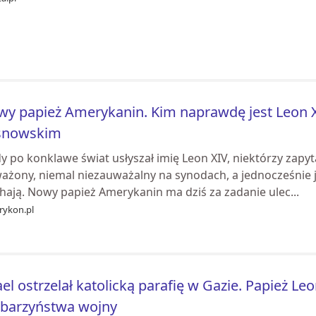
y papież Amerykanin. Kim naprawdę jest Leon 
snowskim
y po konklawe świat usłyszał imię Leon XIV, niektórzy zapyta
ażony, niemal niezauważalny na synodach, a jednocześnie j
hają. Nowy papież Amerykanin ma dziś za zadanie ulec...
rykon.pl
ael ostrzelał katolicką parafię w Gazie. Papież L
rbarzyństwa wojny