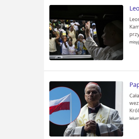
Leo
Leo
Kame
przy
misyj
Pap
Cała
wez
Król
lelum