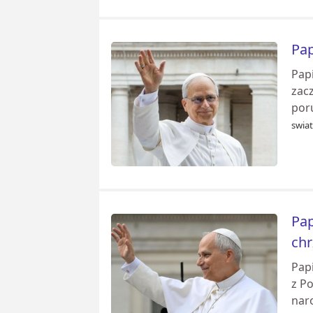
Pap
Papi
zac
poru
swia
Pap
chr
Pap
z Po
naro