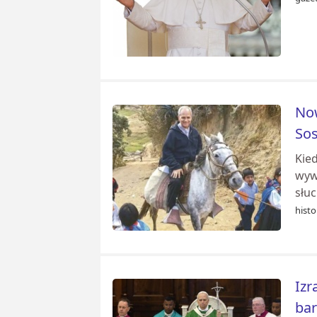
Now
So
Kied
wyw
słuc
histo
Izr
ba