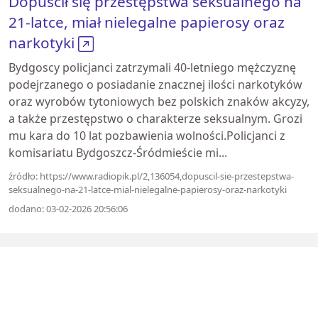
Dopuścił się przestępstwa seksualnego na
21-latce, miał nielegalne papierosy oraz
narkotyki
Bydgoscy policjanci zatrzymali 40-letniego mężczyznę
podejrzanego o posiadanie znacznej ilości narkotyków
oraz wyrobów tytoniowych bez polskich znaków akcyzy,
a także przestępstwo o charakterze seksualnym. Grozi
mu kara do 10 lat pozbawienia wolności.Policjanci z
komisariatu Bydgoszcz-Śródmieście mi...
źródło: https://www.radiopik.pl/2,136054,dopuscil-sie-przestepstwa-
seksualnego-na-21-latce-mial-nielegalne-papierosy-oraz-narkotyki
dodano: 03-02-2026 20:56:06