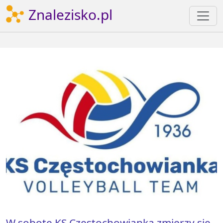
Znalezisko.pl
W sobotę KS Częstochowianka zmierzy się