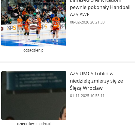
Elmas-KPS APR Radom
pewnie pokonały Handball
AZS AWF
08-02-2026 20:21:33
cozadzien.pl
AZS UMCS Lublin w
niedzielę zmierzy się ze
Ślęzą Wrocław
01-11-2025 10:55:11
dziennikwschodni.pl