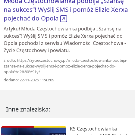
Młoda Częstochowianka podbija „Szansę
na sukces”! Wyślij SMS i pomóż Elizie Xerxa
pojechać do Opola
Artykuł Młoda Częstochowianka podbija „Szansę na
sukces”! Wyślij SMS i pomóż Elizie Xerxa pojechać do
Opola pochodzi z serwisu Wiadomości Częstochowa -
Życie Częstochowy i powiatu.
źródło: https://zycieczestochowy.pl/mloda-czestochowianka-podbija-
szanse-na-sukces-wyslij-sms-i-pomoz-elizie-xerxa-pojechac-do-
opola%e2%80%91y/
dodano: 22-11-2025 11:43:09
Inne znaleziska:
KS Częstochowianka