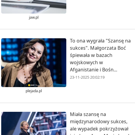
jaw.pl
To ona wygrała "Szansę na
sukces". Małgorzata Boć
śpiewała w bazach
wojskowych w
Afganistanie i Bośn...
23-11-2025 20:02:19
plejada.pl
Miała szansę na
międzynarodowy sukces,
ale wypadek pokrzyżował