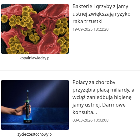
Bakterie i grzyby z jamy
ustnej zwiększają ryzyko
raka trzustki
19-09-2025 13:22:20
kopalniawiedzy.pl
Polacy za choroby
przyzębia płacą miliardy, a
wciąż zaniedbują higienę
jamy ustnej. Darmowe
konsulta...
03-03-2026 10:03:08
zycieczestochowy.pl