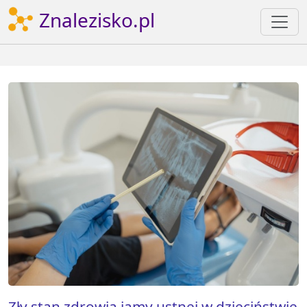
Znalezisko.pl
Zły stan zdrowia jamy ustnej w dzieciństwie