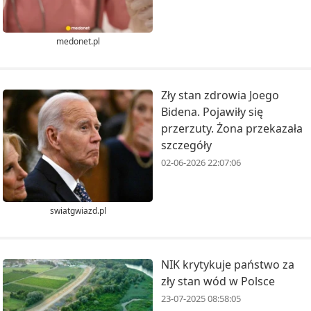
medonet.pl
Zły stan zdrowia Joego
Bidena. Pojawiły się
przerzuty. Żona przekazała
szczegóły
02-06-2026 22:07:06
swiatgwiazd.pl
NIK krytykuje państwo za
zły stan wód w Polsce
23-07-2025 08:58:05