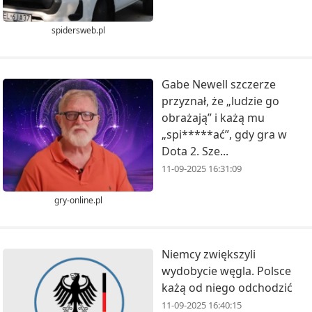
spidersweb.pl
Gabe Newell szczerze
przyznał, że „ludzie go
obrażają” i każą mu
„spi*****ać”, gdy gra w
Dota 2. Sze...
11-09-2025 16:31:09
gry-online.pl
Niemcy zwiększyli
wydobycie węgla. Polsce
każą od niego odchodzić
11-09-2025 16:40:15