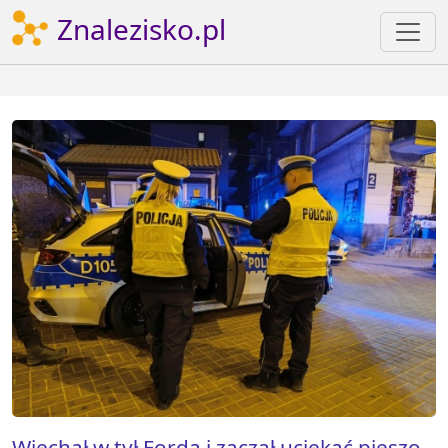
Znalezisko.pl
Wjechał w tył Forda i zaczął uciekać pieszo.