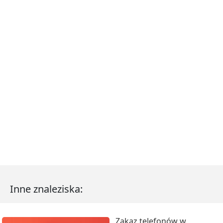
Inne znaleziska:
Zakaz telefonów w