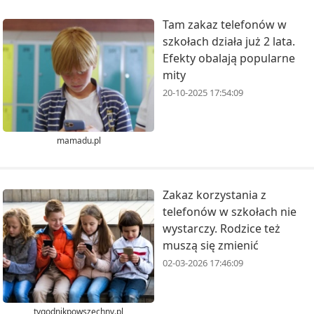
Tam zakaz telefonów w
szkołach działa już 2 lata.
Efekty obalają popularne
mity
20-10-2025 17:54:09
mamadu.pl
Zakaz korzystania z
telefonów w szkołach nie
wystarczy. Rodzice też
muszą się zmienić
02-03-2026 17:46:09
tygodnikpowszechny.pl