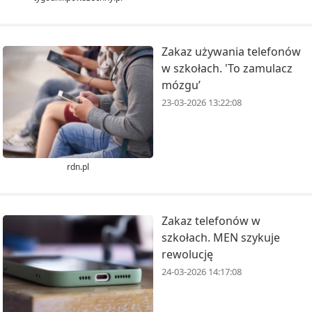
Zakaz używania telefonów
w szkołach. 'To zamulacz
mózgu’
23-03-2026 13:22:08
rdn.pl
Zakaz telefonów w
szkołach. MEN szykuje
rewolucję
24-03-2026 14:17:08