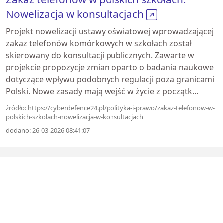
Nowelizacja w konsultacjach
Projekt nowelizacji ustawy oświatowej wprowadzającej
zakaz telefonów komórkowych w szkołach został
skierowany do konsultacji publicznych. Zawarte w
projekcie propozycje zmian oparto o badania naukowe
dotyczące wpływu podobnych regulacji poza granicami
Polski. Nowe zasady mają wejść w życie z początk...
źródło: https://cyberdefence24.pl/polityka-i-prawo/zakaz-telefonow-w-
polskich-szkolach-nowelizacja-w-konsultacjach
dodano: 26-03-2026 08:41:07