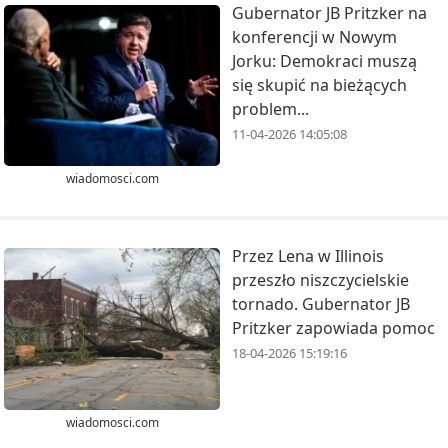
Gubernator JB Pritzker na
konferencji w Nowym
Jorku: Demokraci muszą
się skupić na bieżących
problem...
11-04-2026 14:05:08
wiadomosci.com
Przez Lena w Illinois
przeszło niszczycielskie
tornado. Gubernator JB
Pritzker zapowiada pomoc
18-04-2026 15:19:16
wiadomosci.com