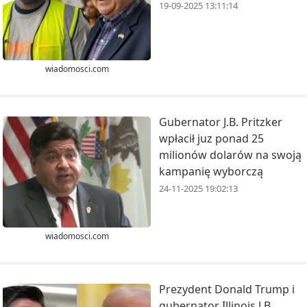
19-09-2025 13:11:14
wiadomosci.com
Gubernator J.B. Pritzker
wpłacił juz ponad 25
milionów dolarów na swoją
kampanię wyborczą
24-11-2025 19:02:13
wiadomosci.com
Prezydent Donald Trump i
gubernator Illinois J.B.