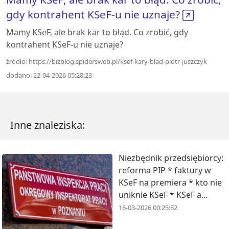
gdy kontrahent KSeF-u nie uznaje?
Mamy KSeF, ale brak kar to błąd. Co zrobić, gdy
kontrahent KSeF-u nie uznaje?
źródło: https://bizblog.spidersweb.pl/ksef-kary-blad-piotr-juszczyk
dodano: 22-04-2026 05:28:23
Inne znaleziska:
Niezbędnik przedsiębiorcy:
reforma PIP * faktury w
KSeF na premiera * kto nie
uniknie KSeF * KSeF a...
16-03-2026 00:25:52