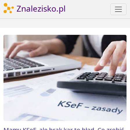
Znalezisko.pl
Mamy KSeF, ale brak kar to błąd. Co zrobić,