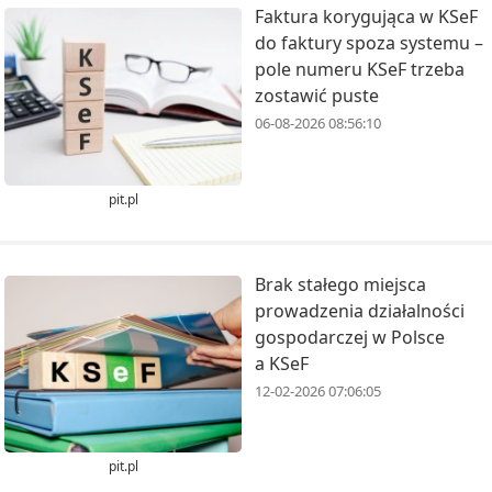
Faktura korygująca w KSeF
do faktury spoza systemu –
pole numeru KSeF trzeba
zostawić puste
06-08-2026 08:56:10
pit.pl
Brak stałego miejsca
prowadzenia działalności
gospodarczej w Polsce
a KSeF
12-02-2026 07:06:05
pit.pl