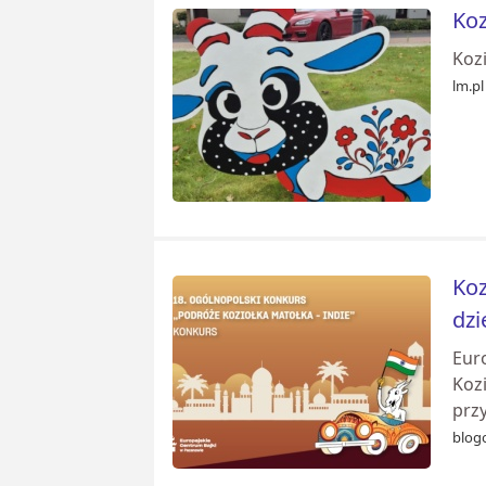
Koz
Koz
lm.pl
Koz
dzi
Eur
Koz
prz
blog