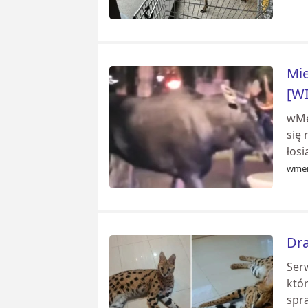
Mie
[W
wMe
się
łosi
wmer
Dra
Serw
któr
spr