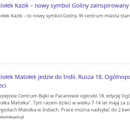
iołek Kazik – nowy symbol Goliny zainspirowany 
iołek Kazik – to nowy symbol Goliny. W centrum miasta sta
iołek Matołek jedzie do Indii. Rusza 18. Ogólnop
eci
opejskie Centrum Bajki w Pacanowie ogłosiło 18. edycję O
iołka Matołka". Tym razem dzieci w wieku 7-14 lat mają za
ygodach Matołka w Indiach. Prace można nadsyłać do 2 kwiet
okomiksach.pl