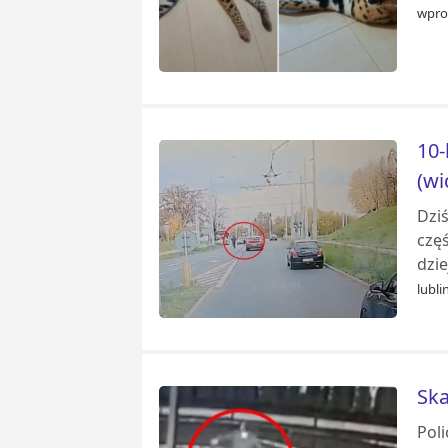
wpro
10-
(wi
Dziś
częś
dzie
lubli
Ska
Pol