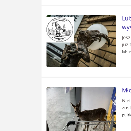
Lub
wy
Jesz
już
lubli
Mło
Nie
zost
puls