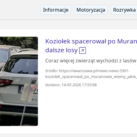
Informacje
Motoryzacja
Rozrywka
Koziołek spacerował po Muran
dalsze losy
Coraz więcej zwierząt wychodzi z lasów
źródło: https://ewarszawa.pl/news-news-5301-
koziolek_spacerowal_po_muranowie_wiemy_jakie_
dodano: 14-05-2026 17:55:08