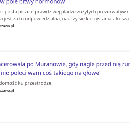
 w pole bitwy hormonów"
r posta pisze o prawdziwej pladze zużytych prezerwatyw i p
a jest za to odpowiedzialna, nauczy się korzystania z kosza
szawa.pl
cerowała po Muranowie, gdy nagle przed nią runę
 nie poleci wam coś takiego na głowę"
domość ku przestrodze.
szawa.pl