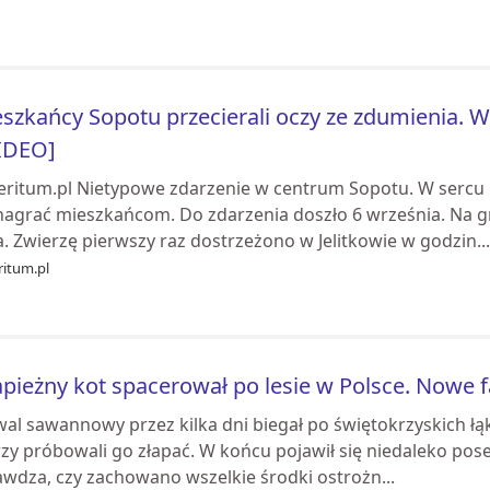
szkańcy Sopotu przecierali oczy ze zdumienia. 
IDEO]
ritum.pl Nietypowe zdarzenie w centrum Sopotu. W sercu m
 nagrać mieszkańcom. Do zdarzenia doszło 6 września. Na 
a. Zwierzę pierwszy raz dostrzeżono w Jelitkowie w godzin...
itum.pl
pieżny kot spacerował po lesie w Polsce. Nowe 
al sawannowy przez kilka dni biegał po świętokrzyskich łąk
zy próbowali go złapać. W końcu pojawił się niedaleko posesji
awdza, czy zachowano wszelkie środki ostrożn...