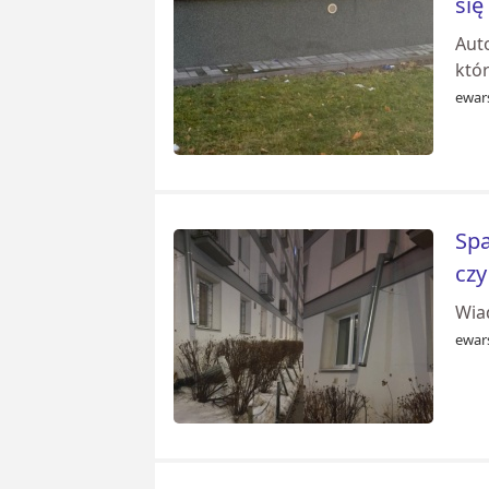
się
Auto
któr
ewar
Spa
czy
Wia
ewar