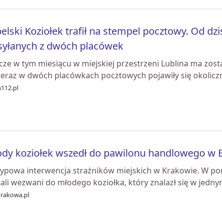
elski Koziołek trafił na stempel pocztowy. Od dziś
syłanych z dwóch placówek
cze w tym miesiącu w miejskiej przestrzeni Lublina ma zosta
 teraz w dwóch placówkach pocztowych pojawiły się okolic
n112.pl
dy koziołek wszedł do pawilonu handlowego w B
typowa interwencja strażników miejskich w Krakowie. W po
ali wezwani do młodego koziołka, który znalazł się w jedn
krakowa.pl