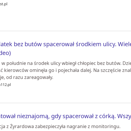
st.pl
latek bez butów spacerował środkiem ulicy. Wiel
deo)
 w południe na środek ulicy wbiegł chłopiec bez butów. Dzi
ć kierowców ominęła go i pojechała dalej. Na szczęście znal
je, od razu zareagowały.
n112.pl
tował nieznajomą, gdy spacerował z córką. Wszy
icja z Żyrardowa zabezpieczyła nagranie z monitoringu.