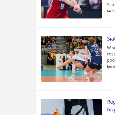
Sam
fakt.
Sia
W s
roz
pod
besk
Reg
br