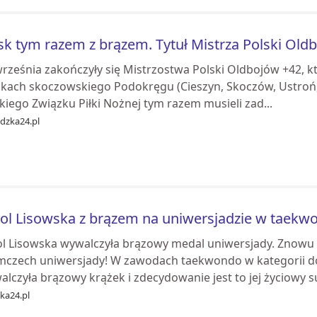
sk tym razem z brązem. Tytuł Mistrza Polski Old
września zakończyły się Mistrzostwa Polski Oldbojów +42, k
skach skoczowskiego Podokręgu (Cieszyn, Skoczów, Ustroń, 
kiego Związku Piłki Nożnej tym razem musieli zad...
idzka24.pl
ol Lisowska z brązem na uniwersjadzie w taekw
ol Lisowska wywalczyła brązowy medal uniwersjady. Znowu
mczech uniwersjady! W zawodach taekwondo w kategorii d
lczyła brązowy krążek i zdecydowanie jest to jej życiowy suk
ka24.pl