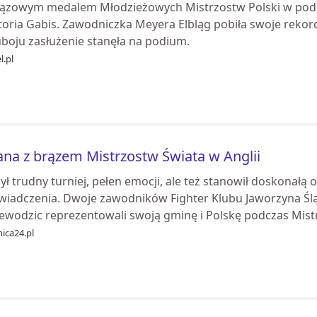
rązowym medalem Młodzieżowych Mistrzostw Polski w podn
toria Gabis. Zawodniczka Meyera Elbląg pobiła swoje rekor
boju zasłużenie stanęła na podium.
l.pl
iana z brązem Mistrzostw Świata w Anglii
ył trudny turniej, pełen emocji, ale też stanowił doskonał
wiadczenia. Dwoje zawodników Fighter Klubu Jaworzyna Śląs
ewodzic reprezentowali swoją gminę i Polskę podczas Mistr
ica24.pl