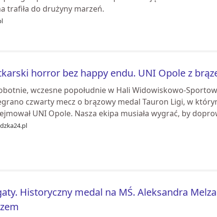
a trafiła do drużyny marzeń.
pl
tkarski horror bez happy endu. UNI Opole z brą
obotnie, wczesne popołudnie w Hali Widowiskowo-Sportowe
egrano czwarty mecz o brązowy medal Tauron Ligi, w który
ejmował UNI Opole. Nasza ekipa musiała wygrać, by doprow
idzka24.pl
aty. Historyczny medal na MŚ. Aleksandra Melza
ązem