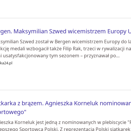
gen. Maksymilian Szwed wicemistrzem Europy U2
symilian Szwed został w Bergen wicemistrzem Europy do la
kcję medali wzbogacił także Filip Rak, trzeci w rywalizacji 
ni usatysfakcjonowany tym sezonem – przyznawał po...
ka24.pl
tkarka z brązem. Agnieszka Korneluk nominowan
ortowego"
ieszka Korneluk jest jedną z nominowanych w plebiscycie 
lepszego Sportowca Polski. Z reprezentacją Polski siatkare