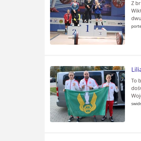
Z b
Wik
dwu
porte
Lil
To b
doś
Woj
swidn