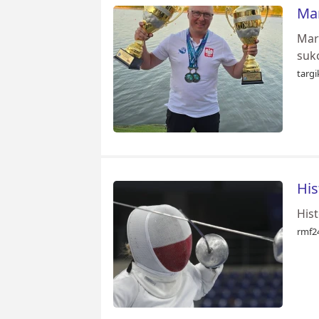
Mar
Mar
suk
targi
His
Hist
rmf24