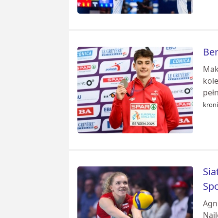
Ber
Mak
kole
peł
kroni
Sia
Sp
Agn
Naj