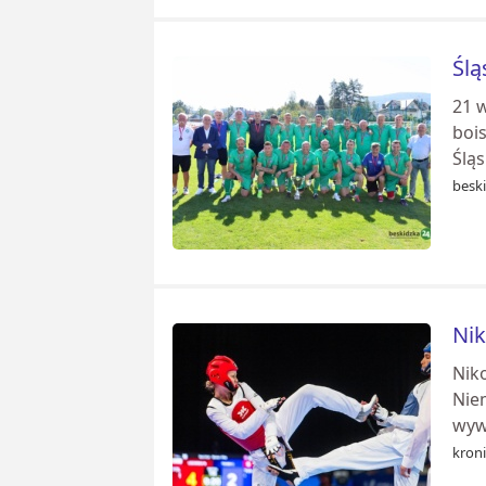
Ślą
21 
boi
Śląs
besk
Nik
Nik
Nie
wywa
kroni