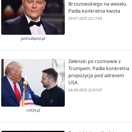
Brzozowskiego na weselu.
Padła konkretna kwota
20-07-2025 22:17:03
jastrzabpost.pl
Zełenski po rozmowie z
Trumpem. Padła konkretna
propozycja pod adresem
USA
04-09-2025 22:07:07
rmf24.pl