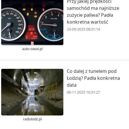
Przy jakiej prędkości
samochód ma najniższe
zużycie paliwa? Padła
konkretna wartość
23-09-2025 08:31:14
auto-swiat.pl
Co dalej z tunelem pod
Łodzią? Padła konkretna
data
06-11-2025 10:31:27
radiolodz.pl