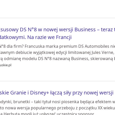
susowy DS N°8 w nowej wersji Business – teraz t
atkowymi. Na razie we Francji
N°8 dla firm? Francuska marka premium DS Automobiles nie 
dawnym debiucie wyjątkowej edycji limitowanej Jules Verne,
ą odmianę modelu DS N°8 nazwaną Business, skierowaną b
uskie.pl
kie Granie i Disney+ łączą siły przy nowej wersji
dynki, brunetki – taki tytuł nosi piosenka będąca efektem
t to nowa wersja popularnego przeboju z początku XX wieku
a Herbuta mogli już usłyszeć uczestnicy sponsor...