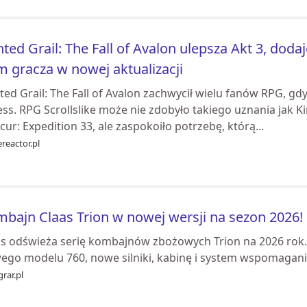
nted Grail: The Fall of Avalon ulepsza Akt 3, do
 gracza w nowej aktualizacji
ted Grail: The Fall of Avalon zachwycił wielu fanów RPG, gd
ss. RPG Scrollslike może nie zdobyło takiego uznania jak K
ur: Expedition 33, ale zaspokoiło potrzebę, którą...
reactor.pl
bajn Claas Trion w nowej wersji na sezon 2026! 
as odświeża serię kombajnów zbożowych Trion na 2026 rok
ego modelu 760, nowe silniki, kabinę i system wspomagan
rar.pl