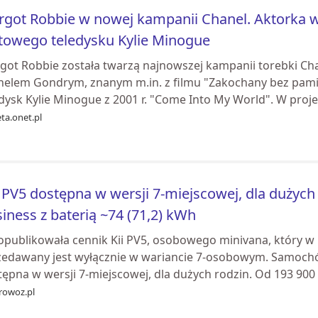
got Robbie w nowej kampanii Chanel. Aktorka w
towego teledysku Kylie Minogue
got Robbie została twarzą najnowszej kampanii torebki Cha
helem Gondrym, znanym m.in. z filmu "Zakochany bez pamię
dysk Kylie Minogue z 2001 r. "Come Into My World". W projek
ta.onet.pl
 PV5 dostępna w wersji 7-miejscowej, dla dużych 
iness z baterią ~74 (71,2) kWh
 opublikowała cennik Kii PV5, osobowego minivana, który
zedawany jest wyłącznie w wariancie 7-osobowym. Samochód 
ępna w wersji 7-miejscowej, dla dużych rodzin. Od 193 900 z
rowoz.pl