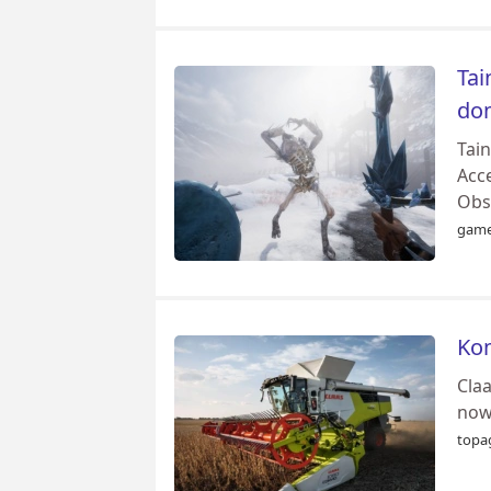
Tai
dom
Tain
Acce
Obsc
game
Kom
Cla
now
topag