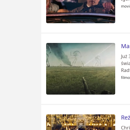
movi
Mam
Już 
świa
Radf
film
Reż
Chri