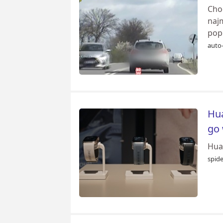
Cho
naj
pope
auto-
Hua
go
Huaw
spid