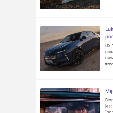
Luk
pod
DS 
nie
now
franc
Męs
Blon
Jes
Igor