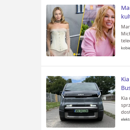
Mar
kul
Mar
Mic
tele
kobie
Kia
Bus
Kia
spr
dost
elekt