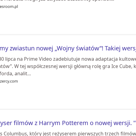
esroom.pl
y zwiastun nowej „Wojny światów”! Takiej wersji 
30 lipca na Prime Video zadebiutuje nowa adaptacja kultowe
tów”. W tej współczesnej wersji główną rolę gra Ice Cube, k
orda, analit...
ozercy.com
yser filmów z Harrym Potterem o nowej wersji. 
s Columbus, który jest reżyserem pierwszych trzech filmów z