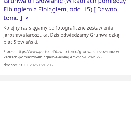
Grunwald i Słowianie (W kadrach pomiędzy
Elbingiem a Elblągiem, odc. 15) [ Dawno
temu ]
Kolejny raz sięgamy po fotograficzne zestawienia
Jarosława Jaroszuka. Dziś odwiedzamy Grunwaldzką i
plac Słowiański.
źródło: https://www.portel.pl/dawno-temu/grunwald-i-slowianie-w-
kadrach-pomiedzy-elbingiem-a-elblagiem-odc-15/145293
dodano: 18-07-2025 15:15:05