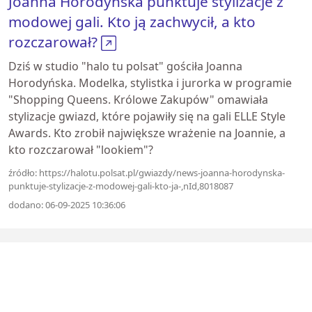
Joanna Horodyńska punktuje stylizacje z
modowej gali. Kto ją zachwycił, a kto
rozczarował?
Dziś w studio "halo tu polsat" gościła Joanna
Horodyńska. Modelka, stylistka i jurorka w programie
"Shopping Queens. Królowe Zakupów" omawiała
stylizacje gwiazd, które pojawiły się na gali ELLE Style
Awards. Kto zrobił największe wrażenie na Joannie, a
kto rozczarował "lookiem"?
źródło: https://halotu.polsat.pl/gwiazdy/news-joanna-horodynska-
punktuje-stylizacje-z-modowej-gali-kto-ja-,nId,8018087
dodano: 06-09-2025 10:36:06