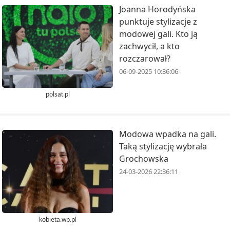
Joanna Horodyńska
punktuje stylizacje z
modowej gali. Kto ją
zachwycił, a kto
rozczarował?
06-09-2025 10:36:06
polsat.pl
Modowa wpadka na gali.
Taką stylizację wybrała
Grochowska
24-03-2026 22:36:11
kobieta.wp.pl