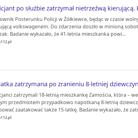
icjant po służbie zatrzymał nietrzeźwą kierującą.
rownik Posterunku Policji w Żółkiewce, będąc w czasie woln
rującą volkswagenem. Do zdarzenia doszło w minioną sobotę 
zak. Badanie wykazało, że 41-letnia mieszkanka powi...
n112.pl
latka zatrzymana po zranieniu 8-letniej dziewczy
cjanci zatrzymali 18-letnią mieszkankę Zamościa, która – w
rym przedmiotem przypadkowo napotkaną 8-letnią dziewczy
ować zaatakować także 15-latkę. Badanie wykazało, że zatr.
n112.pl