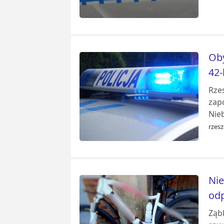
Oby
42-
Rzes
zapo
Nieb
rzes
Nie
od
Ząb