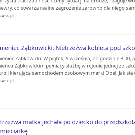
rzysta traci zdolność oceny sytuacji na drodze, reaguje w
ewry, co stwarza realne zagrożenie zarówno dla niego same
owice.pl
ieniec Ząbkowicki. Nietrzeźwa kobieta pod szko
eniec Ząbkowicki. W piątek, 5 września, po godzinie 8:00, po
ieńcu Ząbkowickim pełniący służbę w rejonie jednej ze sz
troli kierującą samochodem osobowym marki Opel. Jak się o
owice.pl
trzeźwa matka jechała po dziecko do przedszkol
mieciarkę