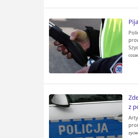
Pij
Poli
pro
Szyd
cozad
Zde
z p
Art
pro
zyci