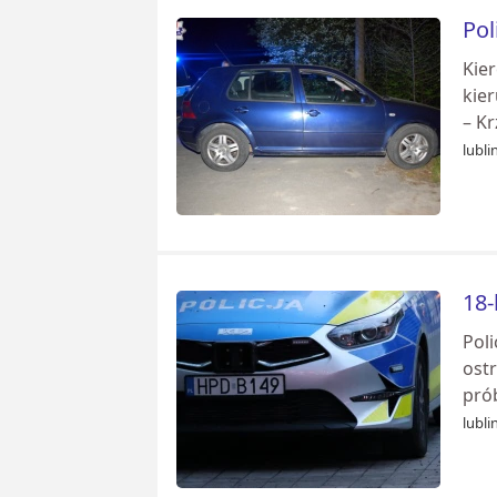
Pol
Kie
kie
– Kr
lubli
18-
Poli
ost
prób
lubli