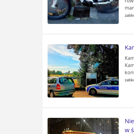
rowe
man
zabk
Kam
Kami
Kam
kon
zabk
Nie
w ś