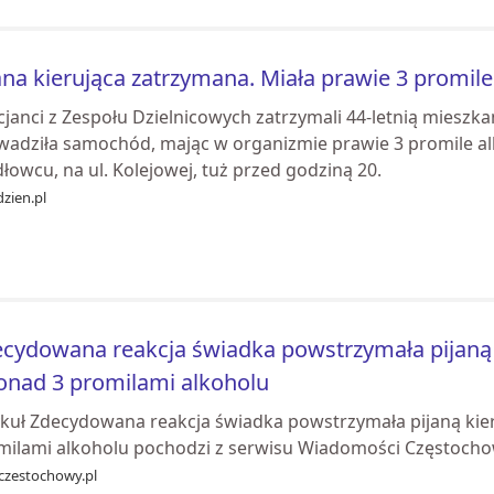
ana kierująca zatrzymana. Miała prawie 3 promile
cjanci z Zespołu Dzielnicowych zatrzymali 44-letnią mieszk
wadziła samochód, mając w organizmie prawie 3 promile al
łowcu, na ul. Kolejowej, tuż przed godziną 20.
zien.pl
cydowana reakcja świadka powstrzymała pijaną k
onad 3 promilami alkoholu
ykuł Zdecydowana reakcja świadka powstrzymała pijaną kier
milami alkoholu pochodzi z serwisu Wiadomości Częstochow
eczestochowy.pl