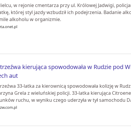
elcu, w rejonie cmentarza przy ul. Królowej Jadwigi, policj
atkę, której styl jazdy wzbudził ich podejrzenia. Badanie a
mile alkoholu w organizmie.
ta.onet.pl
trzeźwa kierująca spowodowała w Rudzie pod Wie
ech aut
rzeźwa 33-latka za kierownicą spowodowała kolizję w Rudzi
rzyna Grela z wieluńskiej policji. 33-latka kierująca Citro
unków ruchu, w wyniku czego uderzyła w tył samochodu Dac
ozw.com.pl