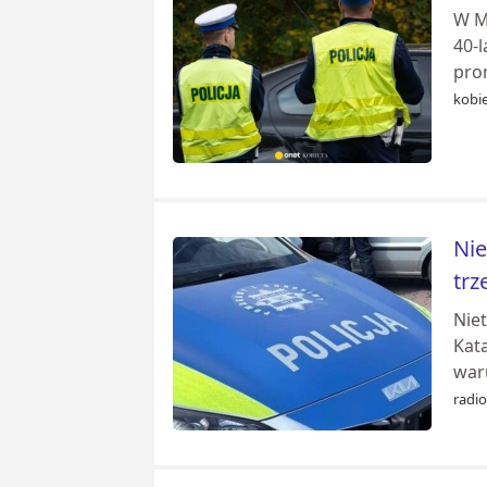
W Mi
40-l
pro
kobie
Nie
trz
Niet
Kata
war
radi