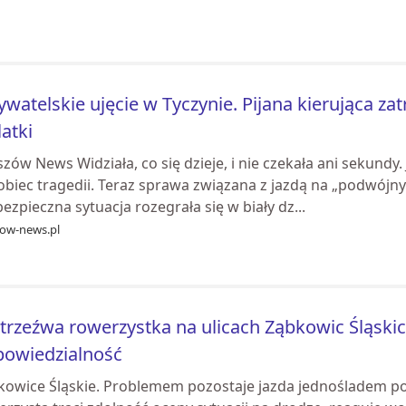
watelskie ujęcie w Tyczynie. Pijana kierująca z
latki
zów News Widziała, co się dzieje, i nie czekała ani sekundy.
biec tragedii. Teraz sprawa związana z jazdą na „podwójnym
ezpieczna sytuacja rozegrała się w biały dz...
zow-news.pl
trzeźwa rowerzystka na ulicach Ząbkowic Śląskich
powiedzialność
kowice Śląskie. Problemem pozostaje jazda jednośladem p