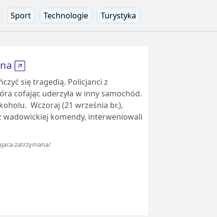
Sport
Technologie
Turystyka
ana
yć się tragedią. Policjanci z
tóra cofając uderzyła w inny samochód.
koholu. Wczoraj (21 września br.),
z wadowickiej komendy, interweniowali
rujaca-zatrzymana/