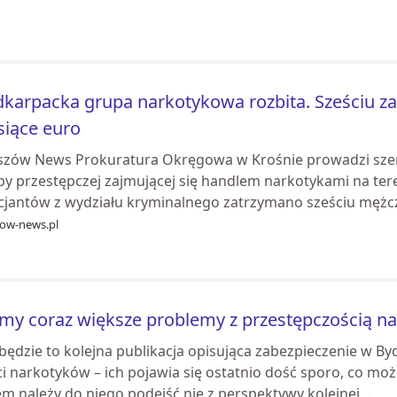
karpacka grupa narkotykowa rozbita. Sześciu z
ysiące euro
szów News Prokuratura Okręgowa w Krośnie prowadzi szer
y przestępczej zajmującej się handlem narkotykami na teren
icjantów z wydziału kryminalnego zatrzymano sześciu mężcz
zow-news.pl
y coraz większe problemy z przestępczością n
 będzie to kolejna publikacja opisująca zabezpieczenie w B
ści narkotyków – ich pojawia się ostatnio dość sporo, co m
m należy do niego podejść nie z perspektywy kolejnej...