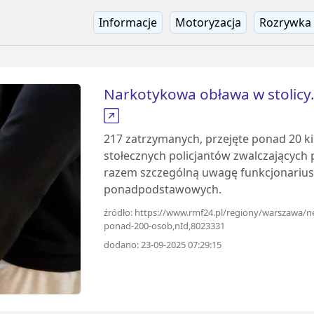
Informacje
Motoryzacja
Rozrywka
Narkotykowa obława w stolicy
217 zatrzymanych, przejęte ponad 20 k
stołecznych policjantów zwalczających
razem szczególną uwagę funkcjonariusz
ponadpodstawowych.
źródło: https://www.rmf24.pl/regiony/warszawa/
ponad-200-osob,nId,8023331
dodano: 23-09-2025 07:29:15