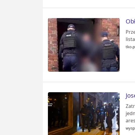
Obł
Prze
list
tko.p
Jos
Zat
jed
are
wysp