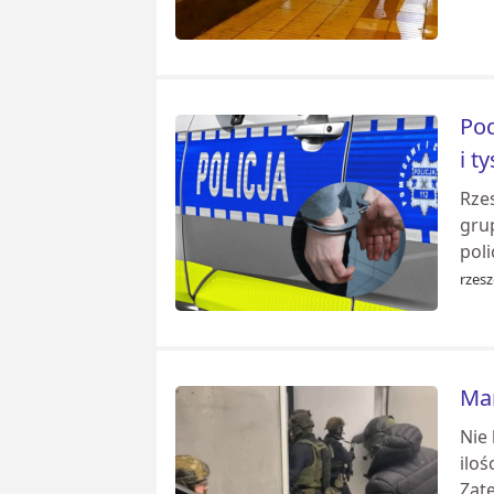
Pod
i t
Rze
grup
pol
rzes
Mam
Nie
ilo
Zate