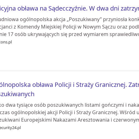
icyjna obława na Sądecczyźnie. W dwa dni zatr
dniowa ogólnopolska akcja „Poszukiwany” przyniosła konkr
icjanci z Komendy Miejskiej Policji w Nowym Sączu oraz pod
znie 17 osób ukrywających się przed wymiarem sprawiedliwoś
tons.pl
lnopolska obława Policji i Straży Granicznej. Zat
szukiwanych
sko dwa tysiące osób poszukiwanych listami gończymi i n
zas ogólnopolskiej akcji Policji i Straży Granicznej. Wśród u
zukiwani Europejskimi Nakazami Aresztowania i czerwonymi
ecurity24.pl