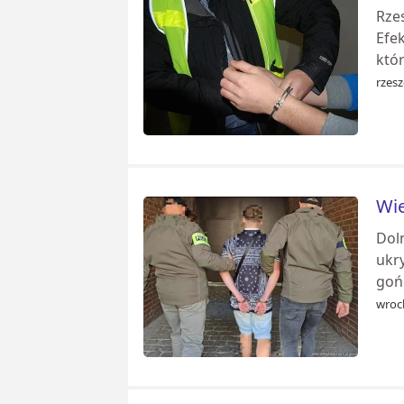
Rze
Efe
któr
rzes
Wie
Dol
ukr
goń
wrocl