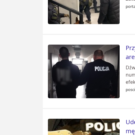
porta
Prz
are
Dźwi
num
efek
posci
Ude
mę