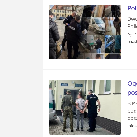
Pol
Dwu
Pol
łąc
mias
Ogó
po
Bli
podc
pos
infos