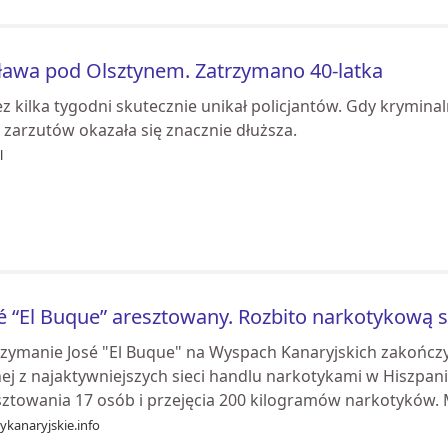
awa pod Olsztynem. Zatrzymano 40-latka
z kilka tygodni skutecznie unikał policjantów. Gdy krymina
a zarzutów okazała się znacznie dłuższa.
l
é “El Buque” aresztowany. Rozbito narkotykową s
rzymanie José "El Buque" na Wyspach Kanaryjskich zakończ
nej z najaktywniejszych sieci handlu narkotykami w Hiszpan
sztowania 17 osób i przejęcia 200 kilogramów narkotyków. M
ykanaryjskie.info