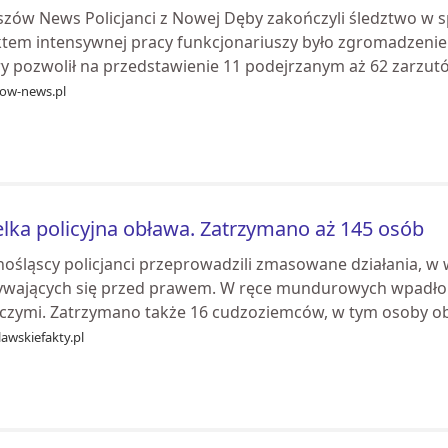
szów News Policjanci z Nowej Dęby zakończyli śledztwo w s
ktem intensywnej pracy funkcjonariuszy było zgromadzen
y pozwolił na przedstawienie 11 podejrzanym aż 62 zarzutó.
zow-news.pl
lka policyjna obława. Zatrzymano aż 145 osób
nośląscy policjanci przeprowadzili zmasowane działania, w
ywających się przed prawem. W ręce mundurowych wpadło 3
czymi. Zatrzymano także 16 cudzoziemców, w tym osoby obj
awskiefakty.pl