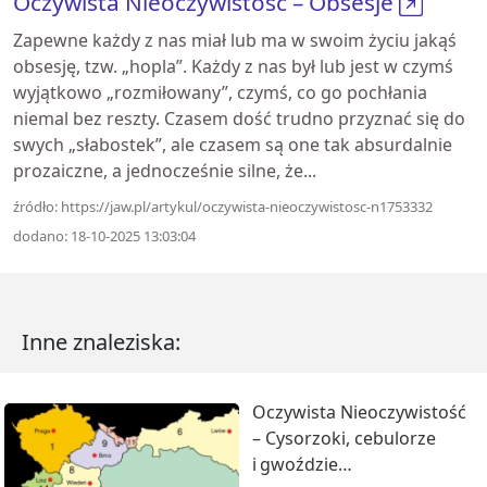
Oczywista Nieoczywistość – Obsesje
Zapewne każdy z nas miał lub ma w swoim życiu jakąś
obsesję, tzw. „hopla”. Każdy z nas był lub jest w czymś
wyjątkowo „rozmiłowany”, czymś, co go pochłania
niemal bez reszty. Czasem dość trudno przyznać się do
swych „słabostek”, ale czasem są one tak absurdalnie
prozaiczne, a jednocześnie silne, że...
źródło: https://jaw.pl/artykul/oczywista-nieoczywistosc-n1753332
dodano: 18-10-2025 13:03:04
Inne znaleziska:
Oczywista Nieoczywistość
– Cysorzoki, cebulorze
i gwoździe…