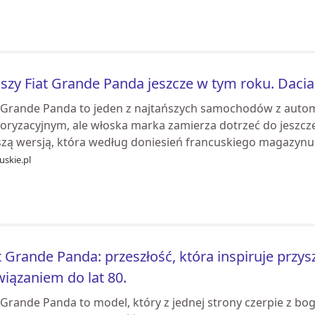
szy Fiat Grande Panda jeszcze w tym roku. Daci
t Grande Panda to jeden z najtańszych samochodów z auto
oryzacyjnym, ale włoska marka zamierza dotrzeć do jeszcz
szą wersją, która według doniesień francuskiego magazynu L
uskie.pl
t Grande Panda: przeszłość, która inspiruje prz
iązaniem do lat 80.
 Grande Panda to model, który z jednej strony czerpie z bo