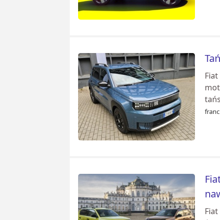
Tań
Fia
mot
tań
franc
Fia
naw
Fiat