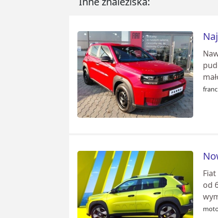
Inne znaleziska:
Naj
Naw
pud
mał
franc
Now
Fia
od 
wym
moto