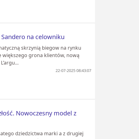
a Sandero na celowniku
matyczną skrzynią biegow na rynku
e większego grona klientów, nową
’argu...
22-07-2025 08:43:07
yszłość. Nowoczesny model z
gatego dziedzictwa marki a z drugiej