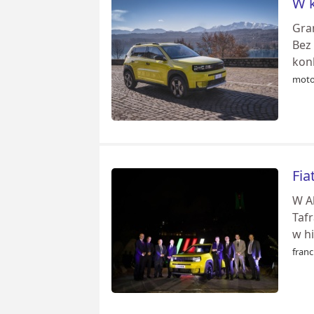
W k
Gra
Bez
konk
moto
Fia
W A
Tafr
w h
franc