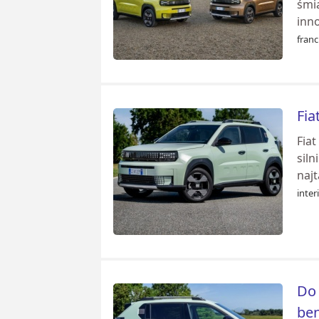
śmia
inn
franc
Fia
Fia
sil
naj
inter
Do 
be