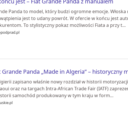
ońcu jest – Fiat Grande Panda z manualem
nde Panda to model, który budzi ogromne emocje. Włoska m
 wątpienia jest to udany powrót. W ofercie w końcu jest au
urentom. To stylistyczny pokaz możliwości Fiata a przy t...
podprad.pl
t Grande Panda „Made in Algeria” – historyczny mo
lgierii zapisano właśnie nowy rozdział w historii motoryza
aoui oraz na targach Intra-African Trade Fair (IATF) zapre
istorii samochód produkowany w tym kraju w form...
uskie.pl