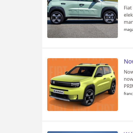
Fia
elek
man
maga
Now
Now
now
PRI
franc