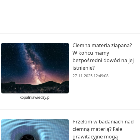
Ciemna materia złapana?
W końcu mamy
bezpośredni dowód na jej
istnienie?
27-11-2025 12:49:08
kopalniawiedzy.pl
Przełom w badaniach nad
ciemną materią? Fale
grawitacyjne mogą