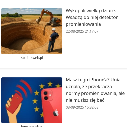
Wykopali wielką dziurę.
Wsadzą do niej detektor
promieniowania
22-08-2025 21:17:07
spidersweb.pl
Masz tego iPhone’a? Unia
uznała, że przekracza
normy promieniowania, ale
nie musisz się bać
03-09-2025 15:32:08
benchmark.pl