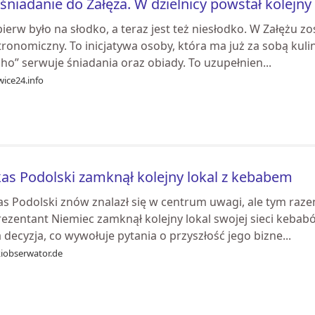
śniadanie do Załęża. W dzielnicy powstał kolejn
ierw było na słodko, a teraz jest też niesłodko. W Załężu zo
ronomiczny. To inicjatywa osoby, która ma już za sobą kulin
ho” serwuje śniadania oraz obiady. To uzupełnien...
ice24.info
as Podolski zamknął kolejny lokal z kebabem
s Podolski znów znalazł się w centrum uwagi, ale tym razem
rezentant Niemiec zamknął kolejny lokal swojej sieci kebab
 decyzja, co wywołuje pytania o przyszłość jego bizne...
kiobserwator.de