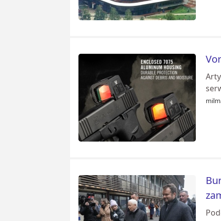
Vor
Art
ser
milm
Bur
zam
Pod