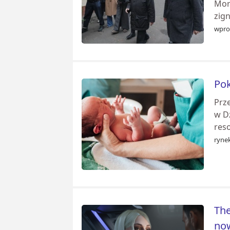
Mora
zign
wpro
Pok
Prz
w D
reso
ryne
The
now