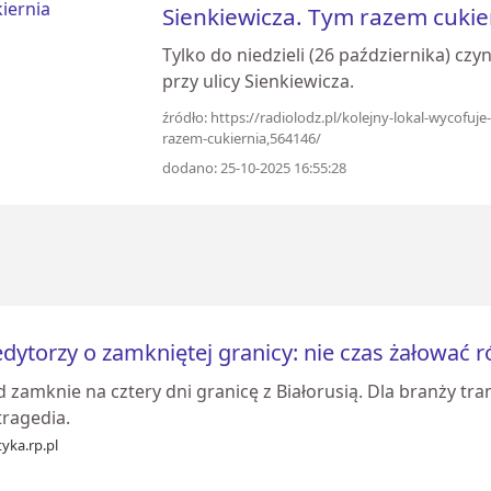
Sienkiewicza. Tym razem cuki
Tylko do niedzieli (26 października) cz
przy ulicy Sienkiewicza.
źródło: https://radiolodz.pl/kolejny-lokal-wycofuje
razem-cukiernia,564146/
dodano: 25-10-2025 16:55:28
dytorzy o zamkniętej granicy: nie czas żałować r
 zamknie na cztery dni granicę z Białorusią. Dla branży tr
tragedia.
tyka.rp.pl