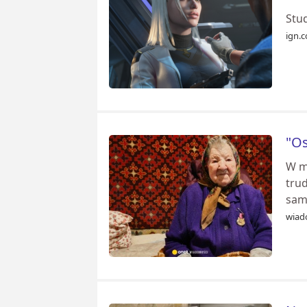
Stu
ign.
"Os
W m
trud
sam
wiad