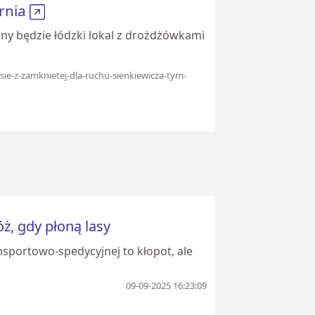
ernia
ynny będzie łódzki lokal z drożdżówkami
-sie-z-zamknietej-dla-ruchu-sienkiewicza-tym-
óż, gdy płoną lasy
ansportowo-spedycyjnej to kłopot, ale
09-09-2025 16:23:09