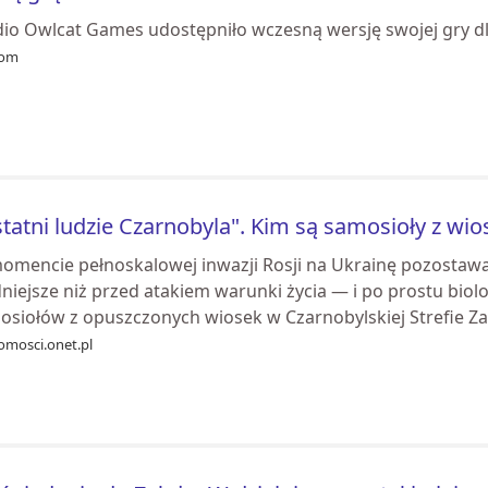
dio Owlcat Games udostępniło wczesną wersję swojej gry dla
com
tatni ludzie Czarnobyla". Kim są samosioły z wio
omencie pełnoskalowej inwazji Rosji na Ukrainę pozostawał
niejsze niż przed atakiem warunki życia — i po prostu biolo
osiołów z opuszczonych wiosek w Czarnobylskiej Strefie Za
omosci.onet.pl