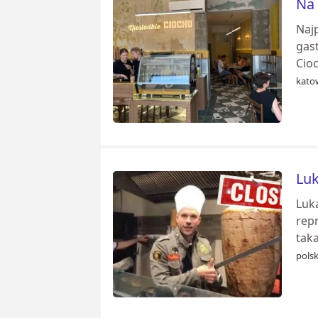
Na 
Najp
gast
Cioc
katow
Luk
Luka
rep
taka
pols