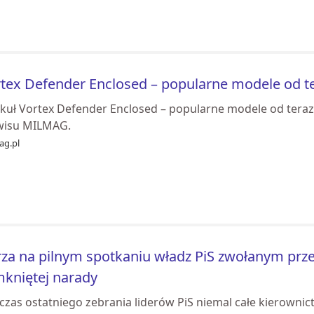
tex Defender Enclosed – popularne modele od t
ykuł Vortex Defender Enclosed – popularne modele od teraz
wisu MILMAG.
ag.pl
za na pilnym spotkaniu władz PiS zwołanym prze
kniętej narady
czas ostatniego zebrania liderów PiS niemal całe kierownic