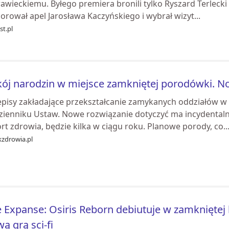
wieckiemu. Byłego premiera bronili tylko Ryszard Terlecki 
orował apel Jarosława Kaczyńskiego i wybrał wizyt...
st.pl
ój narodzin w miejsce zamkniętej porodówki. N
episy zakładające przekształcanie zamykanych oddziałów w
zienniku Ustaw. Nowe rozwiązanie dotyczyć ma incydentalnyc
rt zdrowia, będzie kilka w ciągu roku. Planowe porody, co..
kzdrowia.pl
 Expanse: Osiris Reborn debiutuje w zamkniętej 
ą grą sci-fi