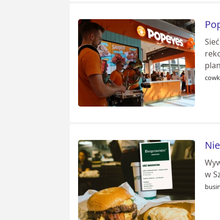
Pop
Sie
rek
plan
cowk
Nie
Wyw
w Sz
busin