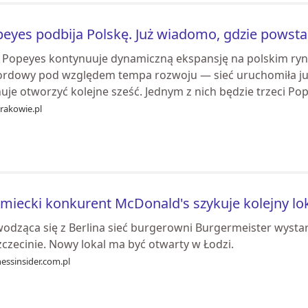
eyes podbija Polskę. Już wiadomo, gdzie powsta
ć Popeyes kontynuuje dynamiczną ekspansję na polskim rynk
ordowy pod względem tempa rozwoju — sieć uruchomiła już
uje otworzyć kolejne sześć. Jednym z nich będzie trzeci Pope
rakowie.pl
miecki konkurent McDonald's szykuje kolejny lok
odząca się z Berlina sieć burgerowni Burgermeister wystar
czecinie. Nowy lokal ma być otwarty w Łodzi.
essinsider.com.pl