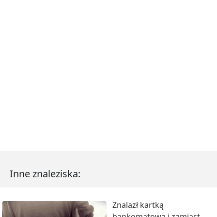
Inne znaleziska:
Znalazł kartką
bankomatową i zamiast