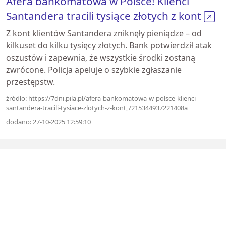
Afera bankomatowa w Polsce! Klienci
Santandera tracili tysiące złotych z kont
Z kont klientów Santandera zniknęły pieniądze – od
kilkuset do kilku tysięcy złotych. Bank potwierdził atak
oszustów i zapewnia, że wszystkie środki zostaną
zwrócone. Policja apeluje o szybkie zgłaszanie
przestępstw.
źródło: https://7dni.pila.pl/afera-bankomatowa-w-polsce-klienci-
santandera-tracili-tysiace-zlotych-z-kont,7215344937221408a
dodano: 27-10-2025 12:59:10