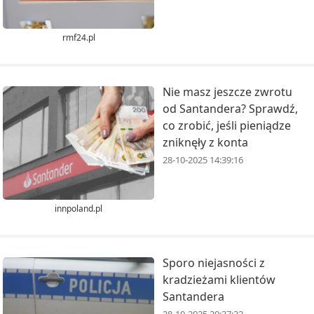
rmf24.pl
Nie masz jeszcze zwrotu
od Santandera? Sprawdź,
co zrobić, jeśli pieniądze
zniknęły z konta
28-10-2025 14:39:16
innpoland.pl
Sporo niejasności z
kradzieżami klientów
Santandera
28-10-2025 20:37:32