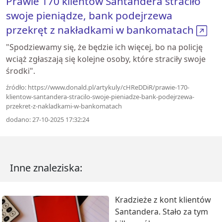
Prawie 170 klientów Santandera straciło
swoje pieniądze, bank podejrzewa
przekręt z nakładkami w bankomatach
"Spodziewamy się, że będzie ich więcej, bo na policję
wciąż zgłaszają się kolejne osoby, które straciły swoje
środki".
źródło: https://www.donald.pl/artykuly/cHReDDiR/prawie-170-
klientow-santandera-stracilo-swoje-pieniadze-bank-podejrzewa-
przekret-z-nakladkami-w-bankomatach
dodano: 27-10-2025 17:32:24
Inne znaleziska:
Kradzieże z kont klientów
Santandera. Stało za tym