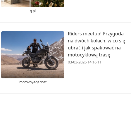
g.pl
Riders meetup! Przygoda
na dwóch kołach: w co się
ubrać i jak spakować na
motocyklową trasę
03-03-2026 14:16:11
motovoyager.net