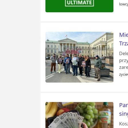
lowcy
Mie
Tr
Del
prz
zar
zyci
Par
sin
Kos