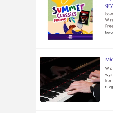
gry
Łow
W r
Free
lowcy
Mło
W d
wys
konc
tuleg