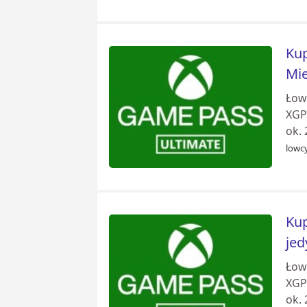
Kup
Mie
Łow
XGPU
ok. 
lowcy
Kup
jed
Łow
XGPU
ok. 