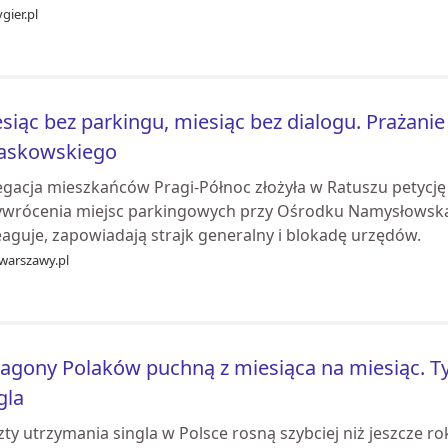
gier.pl
siąc bez parkingu, miesiąc bez dialogu. Prażanie
zaskowskiego
egacja mieszkańców Pragi-Północ złożyła w Ratuszu petycję
ywrócenia miejsc parkingowych przy Ośrodku Namysłowska i 
eaguje, zapowiadają strajk generalny i blokadę urzędów.
ewarszawy.pl
agony Polaków puchną z miesiąca na miesiąc. Tyl
gla
zty utrzymania singla w Polsce rosną szybciej niż jeszcze 