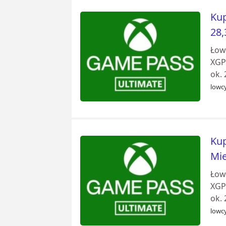
Kup
28,
Łow
XGPU
ok. 
lowcy
Kup
Mie
Łow
XGPU
ok. 
lowcy