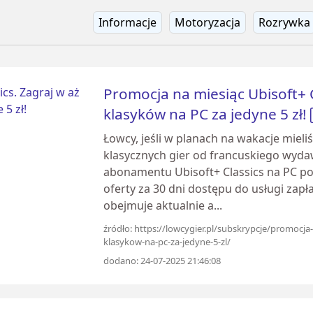
Informacje
Motoryzacja
Rozrywka
Promocja na miesiąc Ubisoft+ C
klasyków na PC za jedyne 5 zł!
Łowcy, jeśli w planach na wakacje miel
klasycznych gier od francuskiego wyda
abonamentu Ubisoft+ Classics na PC p
oferty za 30 dni dostępu do usługi zapła
obejmuje aktualnie a...
źródło: https://lowcygier.pl/subskrypcje/promocja-
klasykow-na-pc-za-jedyne-5-zl/
dodano: 24-07-2025 21:46:08