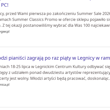
 PC!
cy, przed Wami pierwsza po zakończeniu Summer Sale 20
amach Summer Classics Promo w ofercie sklepu pojawiło si
. Z tej okazji postanowiliśmy wybrać dla Was 100 najciekaws
gier.pl
dzi pianiści zagrają po raz piąty w Legnicy w r
niach 18-25 lipca w Legnickim Centrum Kultury odbywać się
tępy z udziałem ponad dwudziestu artystów reprezentujący
erty jest wolny. Młodzi artyści będą pracować, doskonaląc..
nica.pl