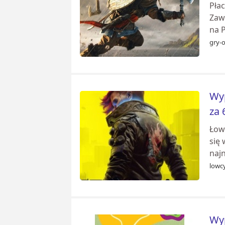
Płac
Zawi
na P
gry-o
Wyp
za 
Łow
się
naj
lowcy
Wyp